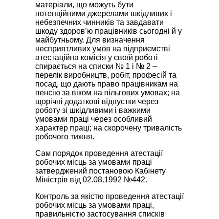
матеріали, що можуть бути
потенційними джерелами шкідливих і
небезпечних чинників та завдавати
шкоду здоров’ю працівників сьогодні й у
майбутньому. Для визначення
несприятливих умов на підприємстві
атестаційна комісія у своїй роботі
спирається на списки № 1 і № 2 –
перелік виробництв, робіт, професій та
посад, що дають право працівникам на
пенсію за віком на пільгових умовах; на
щорічні додаткові відпустки через
роботу зі шкідливими і важкими
умовами праці через особливий
характер праці; на скорочену тривалість
робочого тижня.
Сам порядок проведення атестації
робочих місць за умовами праці
затверджений постановою Кабінету
Міністрів від 02.08.1992 №442.
Контроль за якiстю проведення атестацiї
робочих мiсць за умовами працi,
правильнiстю застосування спискiв