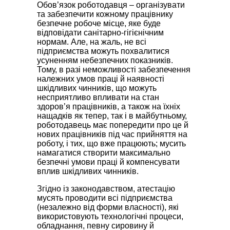
Обов’язок роботодавця – організувати
та забезпечити кожному працівнику
безпечне робоче місце, яке буде
відповідати санітарно-гігієнічним
нормам. Але, на жаль, не всі
підприємства можуть похвалитися
усуненням небезпечних показників.
Тому, в разі неможливості забезпечення
належних умов праці й наявності
шкідливих чинників, що можуть
несприятливо впливати на стан
здоров’я працівників, а також на їхніх
нащадків як тепер, так і в майбутньому,
роботодавець має попередити про це й
нових працівників під час прийняття на
роботу, і тих, що вже працюють; мусить
намагатися створити максимально
безпечні умови праці й компенсувати
вплив шкідливих чинників.
Згідно із законодавством, атестацію
мусять проводити всі підприємства
(незалежно від форми власності), які
використовують технологічні процеси,
обладнання, певну сировину й