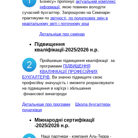
Бізнесу» пропонує
актуальний комплекс
інформації,
якою повинен володіти
сучасний бухгалтер. Запрошуємо на Семінари-
практикуми по
звітності, по податкових змін в
квартальному звіті і поточному році
Детальніше про семінар
Підвищення
кваліфікації-2025/2026 н.р.
Пройшовши підвищення кваліфікації за
програмами
ПІДВИЩЕННЯ
КВАЛІФІКАЦІЇ ПРОФЕСІЙНИХ
БУХГАЛТЕРІВ
, Ви значно підвищите свою
професійну значущість і зможете розраховувати
на підвищення в кар'єрі і збільшення
фінансової винагороди
Детальніше про програми
Школа бухгалтера-
початківця
Міжнародні сертифікації
-2025/2026 н.р.
Наші партнери - компанія Аль-Терра -