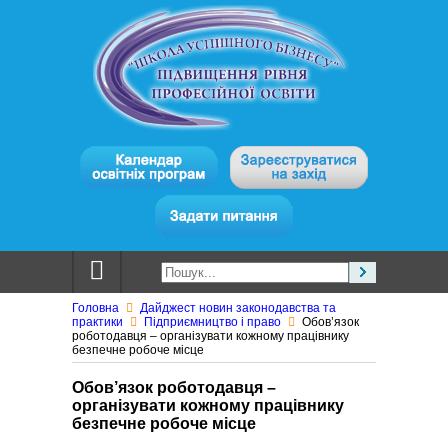
Головна
Дайджест новин законодавства та
практики
Підприємництво і право
Обов’язок
роботодавця – організувати кожному працівнику
безпечне робоче місце
Обов’язок роботодавця –
організувати кожному працівнику
безпечне робоче місце