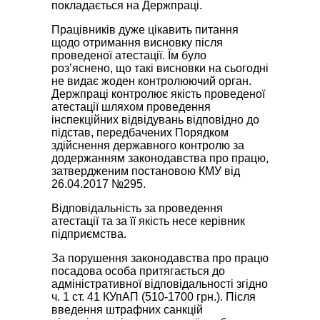
покладається на Держпрацi.
Працівників дуже цікавить питання
щодо отримання висновку після
проведеної атестації. Їм було
роз’яснено, що такі висновки на сьогодні
не видає жоден контролюючий орган.
Держпраці контролює якість проведеної
атестації шляхом проведення
інспекційних відвідувань відповідно до
підстав, передбачених Порядком
здійснення державного контролю за
додержанням законодавства про працю,
затвердженим постановою КМУ від
26.04.2017 №295.
Відповідальність за проведення
атестації та за її якість несе керівник
підприємства.
За порушення законодавства про працю
посадова особа притягається до
адміністративної відповідальності згідно
ч. 1 ст. 41 КУпАП (510-1700 грн.). Після
введення штрафних санкцій