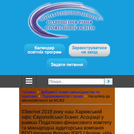
Головна
Дайджест новин законодавства та
практики
Підприємництво і право
На шляху до
якісноїзвітності за МСФЗ
03квітня 2018 року наш Харківський
офіс Європейської Бізнес Асоціації у
рамках Податково-фінансового комітету
та міжнародна аудиторська компанія
BDO провели Форуму IFRS Ukraine: «На