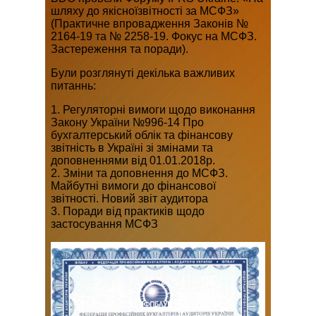
шляху до якісноїзвітності за МСФЗ»
(Практичне впровадження Законів №
2164-19 та № 2258-19. Фокус на МСФЗ.
Застереження та поради).
Були розглянуті декілька важливих
питаннь:
1. Регуляторні вимоги щодо виконання
Закону України №996-14 Про
бухгалтерський облік та фінансову
звітність в Україні зі змінами та
доповненнями від 01.01.2018р.
2. Зміни та доповнення до МСФЗ.
Майбутні вимоги до фінансової
звітності. Новий звіт аудитора
3. Поради від практиків щодо
застосування МСФЗ