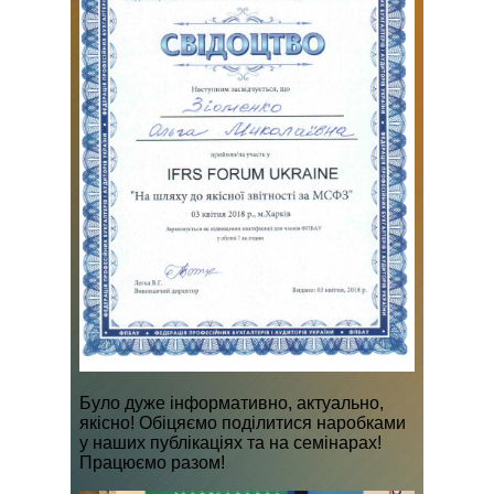
Було дуже інформативно, актуально,
якісно! Обіцяємо поділитися наробками
у наших публікаціях та на семінарах!
Працюємо разом!