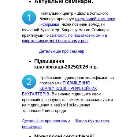
Актуальні семінари.
Навчальний центр «Школа Успішного
Бізнесу» пропонує
актуальний комплекс
інформації,
якою повинен володіти
сучасний бухгалтер. Запрошуємо на Семінари-
практикуми по
звітності, по податкових змін в
квартальному звіті і поточному році
Детальніше про семінар
Підвищення
кваліфікації-2025/2026 н.р.
Пройшовши підвищення кваліфікації за
програмами
ПІДВИЩЕННЯ
КВАЛІФІКАЦІЇ ПРОФЕСІЙНИХ
БУХГАЛТЕРІВ
, Ви значно підвищите свою
професійну значущість і зможете розраховувати
на підвищення в кар'єрі і збільшення
фінансової винагороди
Детальніше про програми
Школа бухгалтера-
початківця
Міжнародні сертифікації