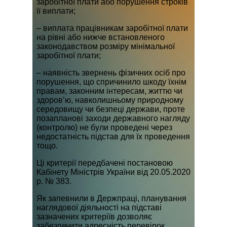
заробітної плати або порушення строків
її виплати;
– виплата працівникам заробітної плати
на рівні або нижче встановленого
законодавством розміру мінімальної
заробітної плати;
– наявність звернень фізичних осіб про
порушення, що спричинило шкоду їхнім
правам, законним інтересам, життю чи
здоров’ю, навколишньому природному
середовищу чи безпеці держави, проте
позапланові заходи державного нагляду
(контролю) не були проведені через
недостатність підстав для їх проведення
тощо.
Ці критерії передбачені постановою
Кабінету Міністрів України від 20.05.2020
р. № 383.
Як запевнили в Держпраці, планування
наглядової діяльності на підставі
зазначених критеріїв дозволяє
забезпечити адресність перевірок