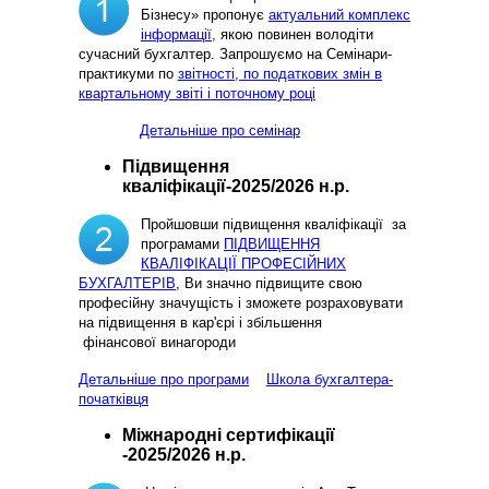
Бізнесу» пропонує
актуальний комплекс
інформації,
якою повинен володіти
сучасний бухгалтер. Запрошуємо на Семінари-
практикуми по
звітності, по податкових змін в
квартальному звіті і поточному році
Детальніше про семінар
Підвищення
кваліфікації-2025/2026 н.р.
Пройшовши підвищення кваліфікації за
програмами
ПІДВИЩЕННЯ
КВАЛІФІКАЦІЇ ПРОФЕСІЙНИХ
БУХГАЛТЕРІВ
, Ви значно підвищите свою
професійну значущість і зможете розраховувати
на підвищення в кар'єрі і збільшення
фінансової винагороди
Детальніше про програми
Школа бухгалтера-
початківця
Міжнародні сертифікації
-2025/2026 н.р.