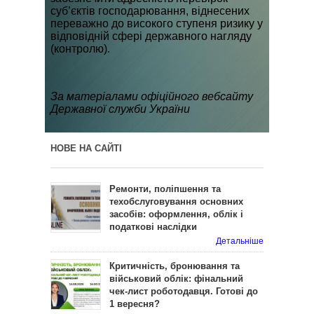
суб’єктів господарювання, віднесених
переважно до високого ступеня ризику у
відповідній сфері державного нагляду
(контролю).
За матеріалами офіційного вебсайту
Державної служби України
НОВЕ НА САЙТІ
Ремонти, поліпшення та
техобслуговування основних
засобів: оформлення, облік і
податкові наслідки
Детальніше
Критичність, бронювання та
військовий облік: фінальний
чек-лист роботодавця. Готові до
1 вересня?