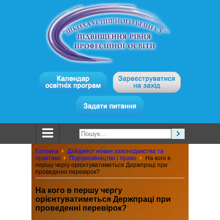
Головна
Дайджест новин законодавства та
практики
Підприємництво і право
На кого в
першу чергу орієнтуватиметься Держпраці при
проведенні перевірок?
На кого в першу чергу
орієнтуватиметься Держпраці при
проведенні перевірок?