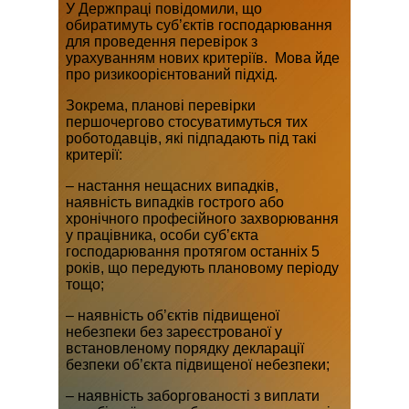
У Держпраці повідомили, що
обиратимуть суб’єктів господарювання
для проведення перевірок з
урахуванням нових критеріїв. Мова йде
про ризикоорієнтований підхід.
Зокрема, планові перевірки
першочергово стосуватимуться тих
роботодавців, які підпадають під такі
критерії:
– настання нещасних випадків,
наявність випадків гострого або
хронічного професійного захворювання
у працівника, особи суб’єкта
господарювання протягом останніх 5
років, що передують плановому періоду
тощо;
– наявність об’єктів підвищеної
небезпеки без зареєстрованої у
встановленому порядку декларації
безпеки об’єкта підвищеної небезпеки;
– наявність заборгованості з виплати