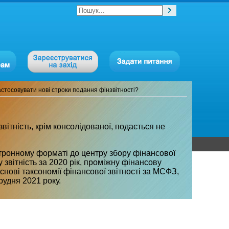
стосовувати нові строки подання фінзвітності?
ітність, крім консолідованої, подається не
ктронному форматі до центру збору фінансової
у звітність за 2020 рік, проміжну фінансову
 основі таксономії фінансової звітності за МСФЗ,
рудня 2021 року.