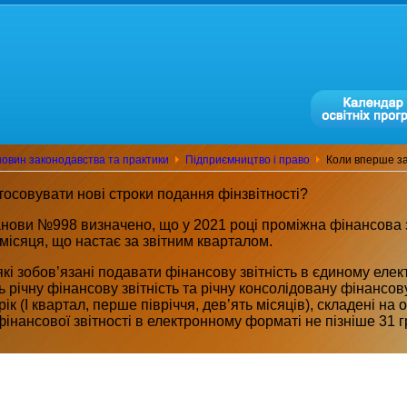
овин законодавства та практики
Підприємництво і право
Коли вперше за
осовувати нові строки подання фінзвітності?
нови №998 визначено, що у 2021 році проміжна фінансова зв
 місяця, що настає за звітним кварталом.
які зобов’язані подавати фінансову звітність в єдиному еле
ь річну фінансову звітність та річну консолідовану фінансов
 рік (I квартал, перше півріччя, дев’ять місяців), складені на
фінансової звітності в електронному форматі не пізніше 31 г