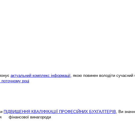
опонує
актуальний комплекс інформації,
якою повинен володіти сучасний 
і поточному році
ми
ПІДВИЩЕННЯ КВАЛІФІКАЦІЇ ПРОФЕСІЙНИХ БУХГАЛТЕРІВ
, Ви знач
ення фінансової винагороди