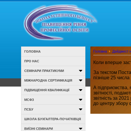
Головна
Дайджест н
ГОЛОВНА
ПРО НАС
Коли вперше заст
СЕМІНАРИ ПРАКТИКУМИ
За текстом Поста
пізніше 25 числа
МІЖНАРОДНА СЕРТИФІКАЦІЯ
А підприємства, 
ПІДВИЩЕННЯ КВАЛІФІКАЦІЇ
звітності, подают
звітність за 2021
МСФЗ
до центру збору 
ПСБУ
ШКОЛА БУХГАЛТЕРА-ПОЧАТКІВЦЯ
ВИЇЗНІ СЕМІНАРИ