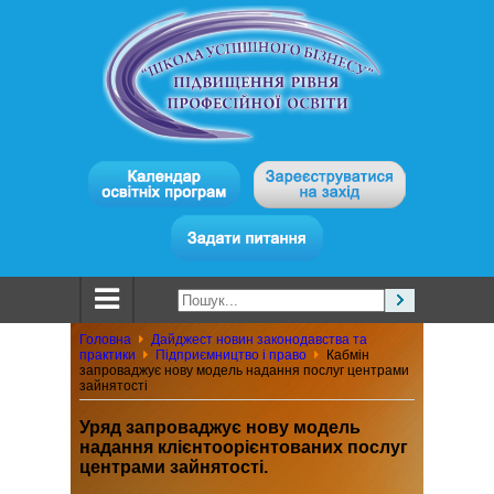
Головна
Дайджест новин законодавства та
практики
Підприємництво і право
Кабмін
запроваджує нову модель надання послуг центрами
зайнятості
Уряд запроваджує нову модель
надання клієнтоорієнтованих послуг
центрами зайнятості.