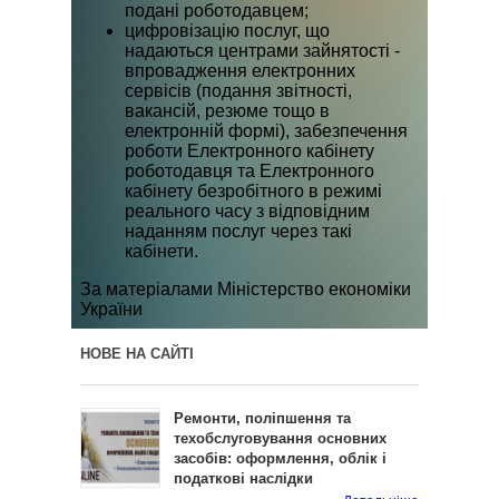
подані роботодавцем;
цифровізацію послуг, що
надаються центрами зайнятості -
впровадження електронних
сервісів (подання звітності,
вакансій, резюме тощо в
електронній формі), забезпечення
роботи Електронного кабінету
роботодавця та Електронного
кабінету безробітного в режимі
реального часу з відповідним
наданням послуг через такі
кабінети.
За матеріалами Міністерство економіки
України
НОВЕ НА САЙТІ
Ремонти, поліпшення та
техобслуговування основних
засобів: оформлення, облік і
податкові наслідки