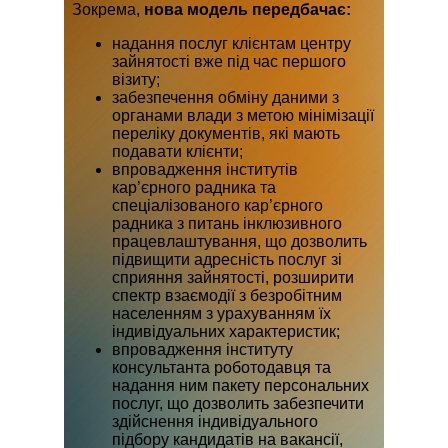
Зокрема,
нова модель передбачає:
надання послуг клієнтам центру
зайнятості вже під час першого
візиту;
забезпечення обміну даними з
органами влади з метою мінімізації
переліку документів, які мають
подавати клієнти;
впровадження інститутів
кар’єрного радника та
спеціалізованого кар’єрного
радника з питань інклюзивного
працевлаштування, що дозволить
підвищити адресність послуг зі
сприяння зайнятості, розширити
спектр взаємодії з безробітним
населенням з урахуванням їх
індивідуальних характеристик;
впровадження інституту
консультанта роботодавця та
надання ним пакету персональних
послуг, що дозволить забезпечити
здійснення індивідуального
підбору кандидатів на вакансії,