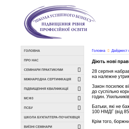
Головна
Дайджест 
ГОЛОВНА
ПРО НАС
Діють нові прав
СЕМІНАРИ ПРАКТИКУМИ
28 серпня набрав
на належне утри
МІЖНАРОДНА СЕРТИФІКАЦІЯ
Закон посилює ві
ПІДВИЩЕННЯ КВАЛІФІКАЦІЇ
до суспільно кор
годин. Ухильників
МСФЗ
Батьки, які не б
ПСБУ
100 НМДГ (від 850
ШКОЛА БУХГАЛТЕРА-ПОЧАТКІВЦЯ
Крім того, боржн
ВИЇЗНІ СЕМІНАРИ