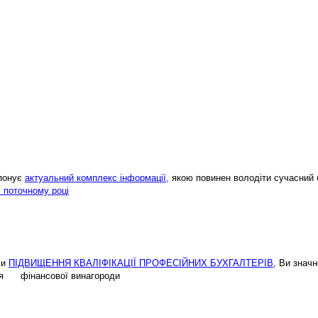
опонує
актуальний комплекс інформації,
якою повинен володіти сучасний 
і поточному році
ми
ПІДВИЩЕННЯ КВАЛІФІКАЦІЇ ПРОФЕСІЙНИХ БУХГАЛТЕРІВ
, Ви знач
ення фінансової винагороди