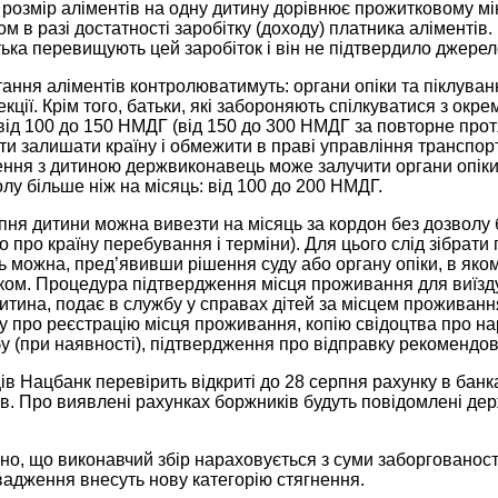
озмір аліментів на одну дитину дорівнює прожитковому міні
м в разі достатності заробітку (доходу) платника аліментів
ька перевищують цей заробіток і він не підтвердило джере
ання аліментів контролюватимуть: органи опіки та піклува
екції. Крім того, батьки, які забороняють спілкуватися з ок
від 100 до 150 НМДГ (від 150 до 300 НМДГ за повторне пр
и залишати країну і обмежити в праві управління транспо
ення з дитиною держвиконавець може залучити органи опіки.
олу більше ніж на місяць: від 100 до 200 НМДГ.
пня дитини можна вивезти на місяць за кордон без дозволу
 про країну перебування і терміни). Для цього слід зібрати
ць можна, пред’явивши рішення суду або органу опіки, в як
ом. Процедура підтвердження місця проживання для виїзду з
итина, подає в службу у справах дітей за місцем проживання
ку про реєстрацію місця проживання, копію свідоцтва про н
 (при наявності), підтвердження про відправку рекомендова
ів Нацбанк перевірить відкриті до 28 серпня рахунку в банк
в. Про виявлені рахунках боржників будуть повідомлені де
о, що виконавчий збір нараховується з суми заборгованост
адження внесуть нову категорію стягнення.