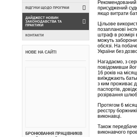
Рекомендований р
присуджений судо
ВІДГУКИ ЩОДО ПРОГРАМ
якщо витрати бат
ДАЙДЖЕСТ НОВИН
ЗАКОНОДАВСТВА ТА
Цільове використ
ПРАКТИКИ
позапланові інсп
штраф в розмірі 
КОНТАКТИ
можуть заборонит
обсязі. На побач
України без дозв
НОВЕ НА САЙТІ
Нагадаємо, з сер
повідомивши його
16 років на міся
виїжджають батьк
з ким проживає д
паспортів, довід
розірвання шлюбу
Протягом 6 місяц
реєстру боржникі
виконавці.
Також передбачен
виконавчого пров
БРОНЮВАННЯ ПРАЦІВНИКІВ