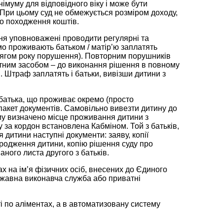
муму для відповідного віку і може бути
. При цьому суд не обмежується розміром доходу,
ло походження коштів.
ння уповноважені проводити регулярні та
ремо проживають батьком / матір’ю заплатять
отягом року порушення). Повторним порушників
ртним засобом – до виконання рішення в повному
 Штраф заплатять і батьки, вивізши дитини з
 батька, що проживає окремо (просто
 пакет документів. Самовільно вивезти дитину до
ому визначено місце проживання дитини з
а кордон встановлена ​​Кабміном. Той з батьків,
 дитини наступні документи: заяву, копії
ародження дитини, копію рішення суду про
ного листа другого з батьків.
ах на ім’я фізичних осіб, внесених до Єдиного
ржавна виконавча служба або приватні
і по аліментах, а в автоматизовану систему