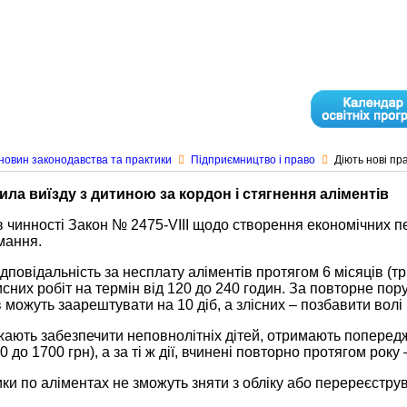
новин законодавства та практики
Підприємництво і право
Діють нові пр
ила виїзду з дитиною за кордон і стягнення аліментів
 чинності Закон № 2475-VIII щодо створення економічних 
мання.
дповідальність за несплату аліментів протягом 6 місяців (т
исних робіт на термін від 120 до 240 годин. За повторне по
 можуть заарештувати на 10 діб, а злісних – позбавити волі 
ажають забезпечити неповнолітніх дітей, отримають поперед
 до 1700 грн), а за ті ж дії, вчинені повторно протягом року
ики по аліментах не зможуть зняти з обліку або перереєструв