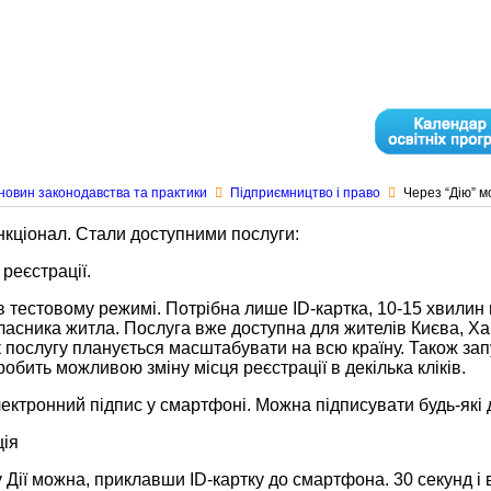
новин законодавства та практики
Підприємництво і право
Через “Дію” м
нкціонал. Стали доступними послуги:
 реєстрації.
 тестовому режимі. Потрібна лише ID-картка, 10-15 хвилин 
асника житла. Послуга вже доступна для жителів Києва, Харк
к послугу планується масштабувати на всю країну. Також за
робить можливою зміну місця реєстрації в декілька кліків.
електронний підпис у смартфоні. Можна підписувати будь-які
ція
 Дії можна, приклавши ID-картку до смартфона. 30 секунд і в