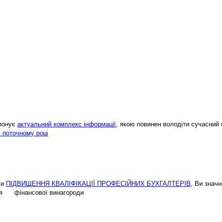
опонує
актуальний комплекс інформації,
якою повинен володіти сучасний 
і поточному році
ми
ПІДВИЩЕННЯ КВАЛІФІКАЦІЇ ПРОФЕСІЙНИХ БУХГАЛТЕРІВ
, Ви знач
ення фінансової винагороди