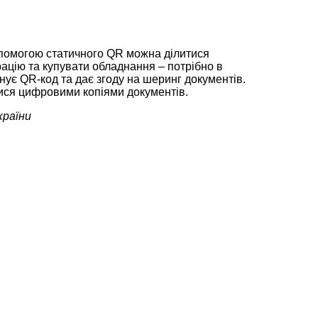
допомогою статичного QR можна ділитися
рацію та купувати обладнання – потрібно в
нує QR-код та дає згоду на шеринг документів.
илися цифровими копіями документів.
країни