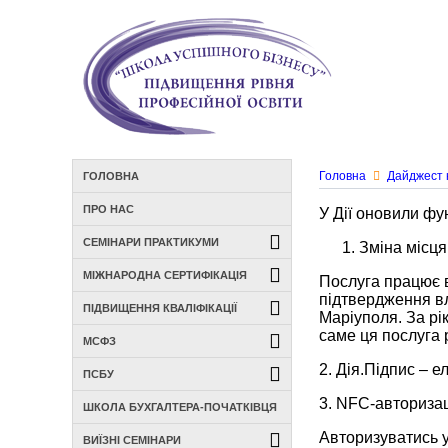
Головна
Дайджест 
ГОЛОВНА
ПРО НАС
У Дії оновили фу
СЕМІНАРИ ПРАКТИКУМИ
Зміна місця
МІЖНАРОДНА СЕРТИФІКАЦІЯ
Послуга працює в
підтвердження вл
ПІДВИЩЕННЯ КВАЛІФІКАЦІЇ
Маріуполя. За рі
саме ця послуга 
МСФЗ
2. Дія.Підпис – 
ПСБУ
3. NFC-авториза
ШКОЛА БУХГАЛТЕРА-ПОЧАТКІВЦЯ
Авторизуватись у
ВИЇЗНІ СЕМІНАРИ