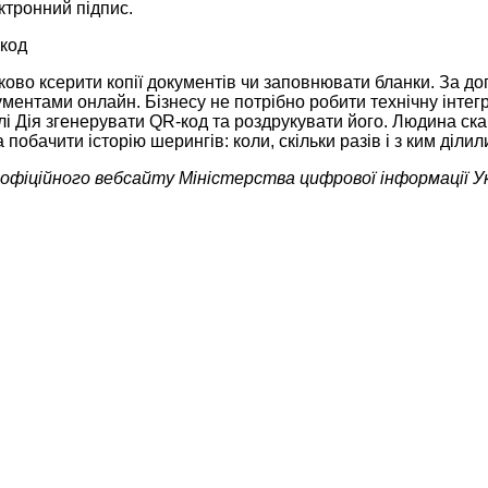
ктронний підпис.
-код
ково ксерити копії документів чи заповнювати бланки. За 
ментами онлайн. Бізнесу не потрібно робити технічну інтег
алі Дія згенерувати QR-код та роздрукувати його. Людина ска
 побачити історію шерингів: коли, скільки разів і з ким діл
офіційного вебсайту Міністерства цифрової інформації У