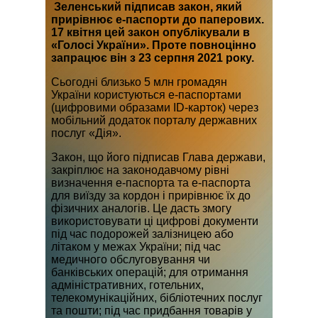
Зеленський підписав закон, який
прирівнює е-паспорти до паперових.
17 квітня цей закон опублікували в
«Голосі України». Проте повноцінно
запрацює він з 23 серпня 2021 року.
Сьогодні близько 5 млн громадян
України користуються е-паспортами
(цифровими образами ID-карток) через
мобільний додаток порталу державних
послуг «Дія».
Закон, що його підписав Глава держави,
закріплює на законодавчому рівні
визначення е-паспорта та е-паспорта
для виїзду за кордон і прирівнює їх до
фізичних аналогів. Це дасть змогу
використовувати ці цифрові документи
під час подорожей залізницею або
літаком у межах України; під час
медичного обслуговування чи
банківських операцій; для отримання
адміністративних, готельних,
телекомунікаційних, бібліотечних послуг
та пошти; під час придбання товарів у