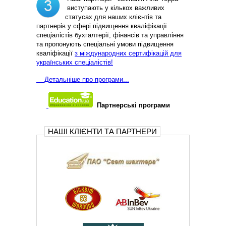
виступають у кількох важливих
статусах для наших клієнтів та
партнерів у сфері підвищення кваліфікації
спеціалістів бухгалтерії, фінансів та управління
та пропонують спеціальні умови підвищення
кваліфікації
з міждународних сертифікацій для
українських спеціалістів!
Д
етальніше про програми...
Партнерські програми
НАШІ КЛІЄНТИ ТА ПАРТНЕРИ