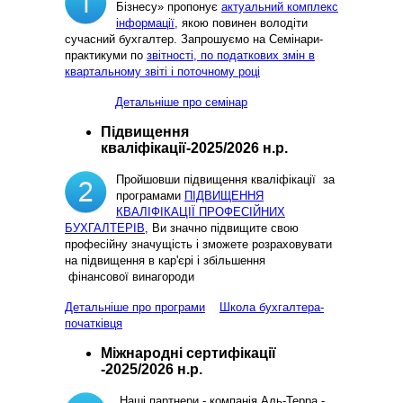
Бізнесу» пропонує
актуальний комплекс
інформації,
якою повинен володіти
сучасний бухгалтер. Запрошуємо на Семінари-
практикуми по
звітності, по податкових змін в
квартальному звіті і поточному році
Детальніше про семінар
Підвищення
кваліфікації-2025/2026 н.р.
Пройшовши підвищення кваліфікації за
програмами
ПІДВИЩЕННЯ
КВАЛІФІКАЦІЇ ПРОФЕСІЙНИХ
БУХГАЛТЕРІВ
, Ви значно підвищите свою
професійну значущість і зможете розраховувати
на підвищення в кар'єрі і збільшення
фінансової винагороди
Детальніше про програми
Школа бухгалтера-
початківця
Міжнародні сертифікації
-2025/2026 н.р.
Наші партнери - компанія Аль-Терра -