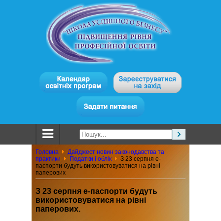
Головна
Дайджест новин законодавства та
практики
Податки і облік
З 23 серпня е-
паспорти будуть використовуватися на рівні
паперових
З 23 серпня е-паспорти будуть
використовуватися на рівні
паперових.