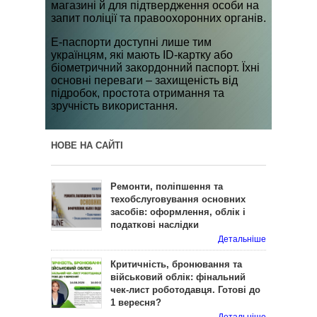
магазині й для підтвердження особи на
запит поліції та правоохоронних органів.
Е-паспорти доступні лише тим
українцям, які мають ID-картку або
біометричний закордонний паспорт. Їхні
основні переваги – захищеність від
підробок, простота отримання та
зручність використання.
НОВЕ НА САЙТІ
Ремонти, поліпшення та
техобслуговування основних
засобів: оформлення, облік і
податкові наслідки
Детальніше
Критичність, бронювання та
військовий облік: фінальний
чек-лист роботодавця. Готові до
1 вересня?