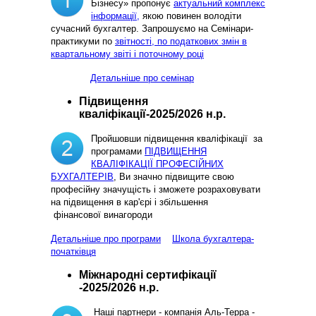
Бізнесу» пропонує
актуальний комплекс
інформації,
якою повинен володіти
сучасний бухгалтер. Запрошуємо на Семінари-
практикуми по
звітності, по податкових змін в
квартальному звіті і поточному році
Детальніше про семінар
Підвищення
кваліфікації-2025/2026 н.р.
Пройшовши підвищення кваліфікації за
програмами
ПІДВИЩЕННЯ
КВАЛІФІКАЦІЇ ПРОФЕСІЙНИХ
БУХГАЛТЕРІВ
, Ви значно підвищите свою
професійну значущість і зможете розраховувати
на підвищення в кар'єрі і збільшення
фінансової винагороди
Детальніше про програми
Школа бухгалтера-
початківця
Міжнародні сертифікації
-2025/2026 н.р.
Наші партнери - компанія Аль-Терра -