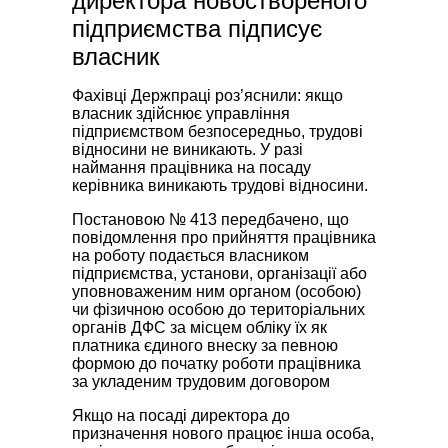
директора новоствореного
підприємства підписує
власник
Фахівці Держпраці роз’яснили: якщо
власник здійснює управління
підприємством безпосередньо, трудові
відносини не виникають. У разі
наймання працівника на посаду
керівника виникають трудові відносини.
Постановою № 413 передбачено, що
повідомлення про прийняття працівника
на роботу подається власником
підприємства, установи, організації або
уповноваженим ним органом (особою)
чи фізичною особою до територіальних
органів ДФС за місцем обліку їх як
платника єдиного внеску за певною
формою до початку роботи працівника
за укладеним трудовим договором
Якщо на посаді директора до
призначення нового працює інша особа,