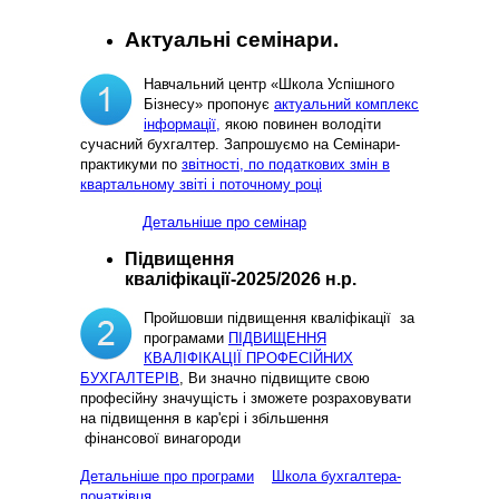
Актуальні семінари.
Навчальний центр «Школа Успішного
Бізнесу» пропонує
актуальний комплекс
інформації,
якою повинен володіти
сучасний бухгалтер. Запрошуємо на Семінари-
практикуми по
звітності, по податкових змін в
квартальному звіті і поточному році
Детальніше про семінар
Підвищення
кваліфікації-2025/2026 н.р.
Пройшовши підвищення кваліфікації за
програмами
ПІДВИЩЕННЯ
КВАЛІФІКАЦІЇ ПРОФЕСІЙНИХ
БУХГАЛТЕРІВ
, Ви значно підвищите свою
професійну значущість і зможете розраховувати
на підвищення в кар'єрі і збільшення
фінансової винагороди
Детальніше про програми
Школа бухгалтера-
початківця