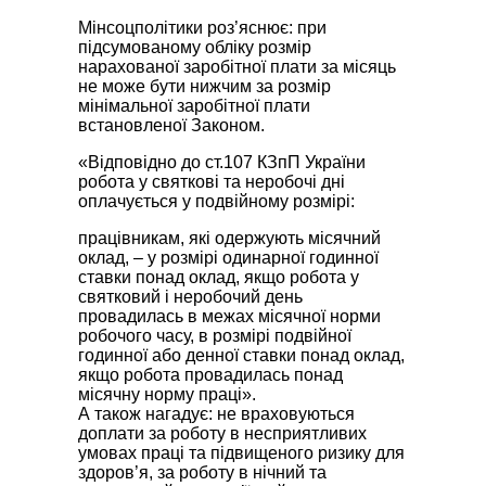
Мінсоцполітики роз’яснює: при
підсумованому обліку розмір
нарахованої заробітної плати за місяць
не може бути нижчим за розмір
мінімальної заробітної плати
встановленої Законом.
«Відповідно до ст.107 КЗпП України
робота у святкові та неробочі дні
оплачується у подвійному розмірі:
працівникам, які одержують місячний
оклад, – у розмірі одинарної годинної
ставки понад оклад, якщо робота у
святковий і неробочий день
провадилась в межах місячної норми
робочого часу, в розмірі подвійної
годинної або денної ставки понад оклад,
якщо робота провадилась понад
місячну норму праці».
А також нагадує: не враховуються
доплати за роботу в несприятливих
умовах праці та підвищеного ризику для
здоров’я, за роботу в нічний та