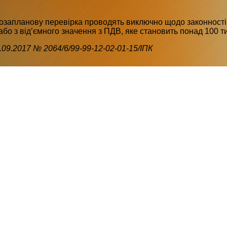
озапланову перевірка проводять виключно щодо законності
о з від’ємного значення з ПДВ, яке становить понад 100 тис. 
09.2017 № 2064/6/99-99-12-02-01-15/ІПК