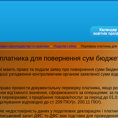
овин законодавства та практики
Податки і облік
Перевірка платника для
 платника для повернення сум бюдже
кі мають право та подали заяву про повернення суми бюдж
 разі узгодження контролюючим органом заявленої суми ві
право провести документальну перевірку платника, якщо р
нок від’ємного значення, сформованого за операціями: за п
перевірками; з придбання товарів/послуг за період до 01.
аткування відповідно до ст. 209 ПКУ(п. 200.11 ПКУ).
 недостовірність даних у податкових деклараціях і платни
 письмовий запит ДФС то ДФС має підстави для проведення 