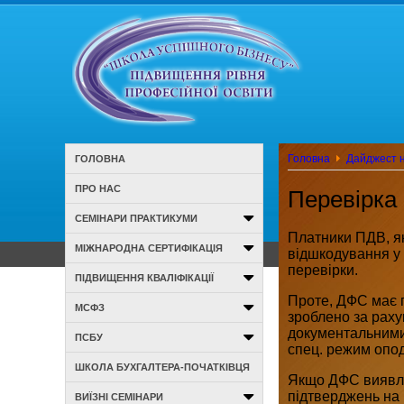
Головна
Дайджест н
ГОЛОВНА
ПРО НАС
Перевірка
СЕМІНАРИ ПРАКТИКУМИ
Платники ПДВ, я
МІЖНАРОДНА СЕРТИФІКАЦІЯ
відшкодування у
перевірки.
ПІДВИЩЕННЯ КВАЛІФІКАЦІЇ
Проте, ДФС має 
МСФЗ
зроблено за раху
документальними 
ПСБУ
спец. режим опод
ШКОЛА БУХГАЛТЕРА-ПОЧАТКІВЦЯ
Якщо ДФС виявляє
підтверджень на
ВИЇЗНІ СЕМІНАРИ