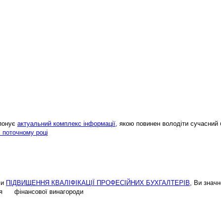
опонує
актуальний комплекс інформації,
якою повинен володіти сучасний 
і поточному році
ми
ПІДВИЩЕННЯ КВАЛІФІКАЦІЇ ПРОФЕСІЙНИХ БУХГАЛТЕРІВ
, Ви знач
ення фінансової винагороди