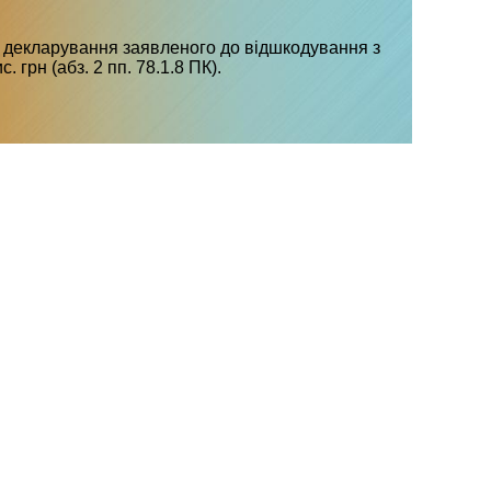
 декларування заявленого до відшкодування з
грн (абз. 2 пп. 78.1.8 ПК).