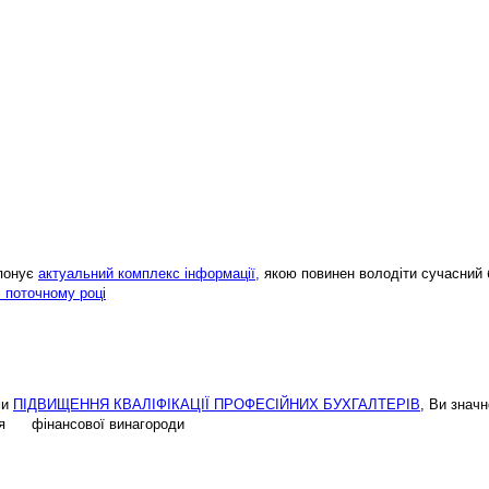
опонує
актуальний комплекс інформації,
якою повинен володіти сучасний 
і поточному році
ми
ПІДВИЩЕННЯ КВАЛІФІКАЦІЇ ПРОФЕСІЙНИХ БУХГАЛТЕРІВ
, Ви знач
ення фінансової винагороди