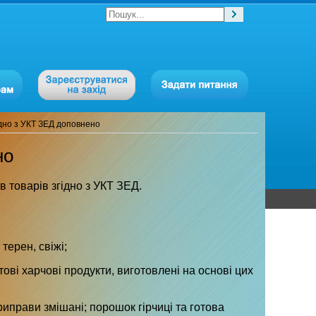
гідно з УКТ ЗЕД доповнено
но
в товарів згідно з УКТ ЗЕД.
терен, свіжі;
тові харчові продукти, виготовлені на основі цих
риправи змішані; порошок гірчиці та готова