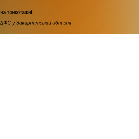
тна трикотажні.
ДФС у Закарпатській області