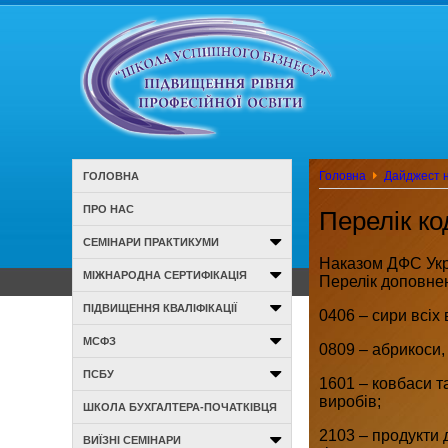
Головна
Дайджест н
ГОЛОВНА
ПРО НАС
Перелік ко
СЕМІНАРИ ПРАКТИКУМИ
Наказом ДФС Укра
МІЖНАРОДНА СЕРТИФІКАЦІЯ
Перелік доповне
ПІДВИЩЕННЯ КВАЛІФІКАЦІЇ
0406 – сири всіх 
МСФЗ
0809 – абрикоси,
ПСБУ
1601 – ковбаси та
виробів;
ШКОЛА БУХГАЛТЕРА-ПОЧАТКІВЦЯ
2103 – продукти д
ВИЇЗНІ СЕМІНАРИ