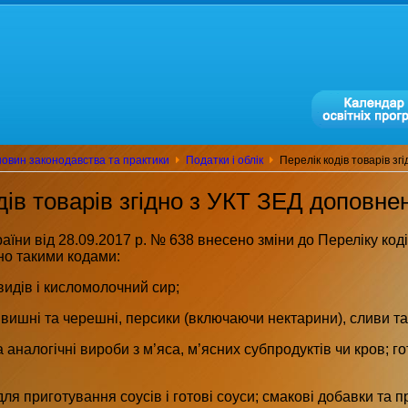
овин законодавства та практики
Податки і облік
Перелік кодів товарів з
дів товарів згідно з УКТ ЗЕД доповне
їни від 28.09.2017 р. № 638 внесено зміни до Переліку коді
но такими кодами:
видів і кисломолочний сир;
 вишні та черешні, персики (включаючи нектарини), сливи та 
 аналогічні вироби з м’яса, м’ясних субпродуктів чи кров; го
ля приготування соусів і готові соуси; смакові добавки та п