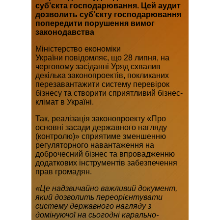
суб’єкта господарювання. Цей аудит
дозволить суб’єкту господарювання
попередити порушення вимог
законодавства
Міністерство економіки
України повідомляє, що 28 липня, на
черговому засіданні Уряд схвалив
декілька законопроектів, покликаних
перезавантажити систему перевірок
бізнесу та створити сприятливий бізнес-
клімат в Україні.
Так, реалізація законопроекту «Про
основні засади державного нагляду
(контролю)» сприятиме зменшенню
регуляторного навантаження на
доброчесний бізнес та впровадженню
додаткових інструментів забезпечення
прав громадян.
«Це надзвичайно важливий документ,
який дозволить переорієнтувати
систему державного нагляду з
домінуючої на сьогодні карально-