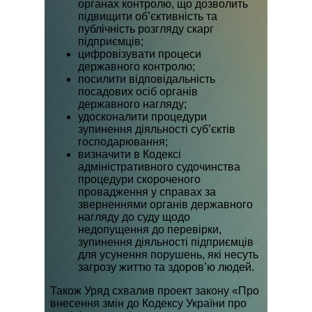
органах контролю, що дозволить
підвищити об’єктивність та
публічність розгляду скарг
підприємців;
цифровізувати процеси
державного контролю;
посилити відповідальність
посадових осіб органів
державного нагляду;
удосконалити процедури
зупинення діяльності суб’єктів
господарювання;
визначити в Кодексі
адміністративного судочинства
процедури скороченого
провадження у справах за
зверненнями органів державного
нагляду до суду щодо
недопущення до перевірки,
зупинення діяльності підприємців
для усунення порушень, які несуть
загрозу життю та здоров’ю людей.
Також Уряд схвалив проект закону «Про
внесення змін до Кодексу України про