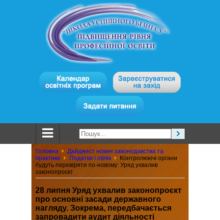
Головна
Дайджест новин законодавства та
практики
Податки і облік
Контролюючі органи
будуть перевіряти по-новому: Уряд ухвалив
законопроєкт
28 липня Уряд ухвалив законопроєкт
про основні засади державного
нагляду. Зокрема, передбачається
запровадити аудит діяльності