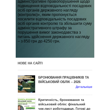
адміністративні правопорушення щодо
підвищення відповідальності посадових
осіб органів державного нагляду
(контролю)», яким пропонується
посилити відповідальність посадових
осіб органів контролю та збільшити суму
адміністративного штрафу за
порушення вимог законодавства з
питань здійснення державного нагляду
– з 850 грн до 4250 грн.
НОВЕ НА САЙТІ
БРОНЮВАННЯ ПРАЦІВНИКІВ ТА
ВІЙСЬКОВИЙ ОБЛІК – 2026
Детальніше
Критичність, бронювання та
військовий облік: фінальний
чек-лист роботодавця. Готові до