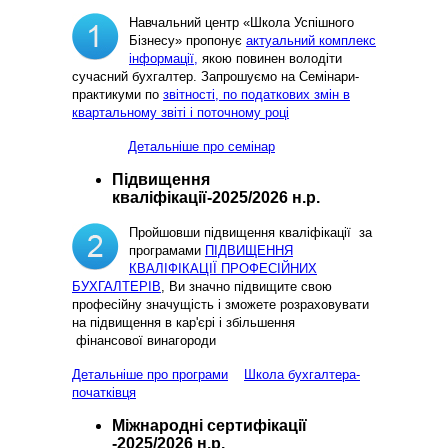
Навчальний центр «Школа Успішного
Бізнесу» пропонує
актуальний комплекс
інформації,
якою повинен володіти
сучасний бухгалтер. Запрошуємо на Семінари-
практикуми по
звітності, по податкових змін в
квартальному звіті і поточному році
Детальніше про семінар
Підвищення
кваліфікації-2025/2026 н.р.
Пройшовши підвищення кваліфікації за
програмами
ПІДВИЩЕННЯ
КВАЛІФІКАЦІЇ ПРОФЕСІЙНИХ
БУХГАЛТЕРІВ
, Ви значно підвищите свою
професійну значущість і зможете розраховувати
на підвищення в кар'єрі і збільшення
фінансової винагороди
Детальніше про програми
Школа бухгалтера-
початківця
Міжнародні сертифікації
-2025/2026 н.р.