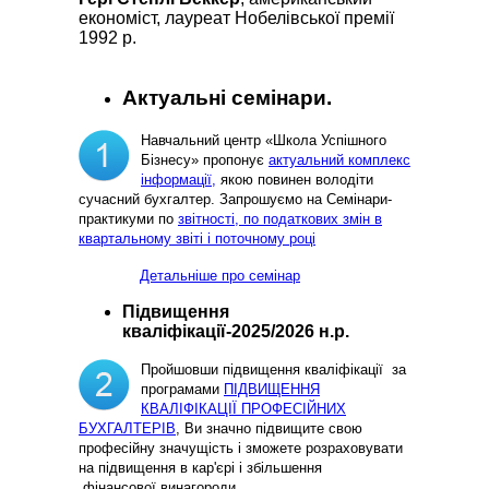
економіст, лауреат Нобелівської премії
1992 р.
Актуальні семінари.
Навчальний центр «Школа Успішного
Бізнесу» пропонує
актуальний комплекс
інформації,
якою повинен володіти
сучасний бухгалтер. Запрошуємо на Семінари-
практикуми по
звітності, по податкових змін в
квартальному звіті і поточному році
Детальніше про семінар
Підвищення
кваліфікації-2025/2026 н.р.
Пройшовши підвищення кваліфікації за
програмами
ПІДВИЩЕННЯ
КВАЛІФІКАЦІЇ ПРОФЕСІЙНИХ
БУХГАЛТЕРІВ
, Ви значно підвищите свою
професійну значущість і зможете розраховувати
на підвищення в кар'єрі і збільшення
фінансової винагороди