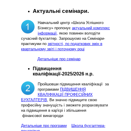
Актуальні семінари.
Навчальний центр «Школа Успішного
Бізнесу» пропонує
актуальний комплекс
інформації,
якою повинен володіти
сучасний бухгалтер. Запрошуємо на Семінари-
практикуми по
звітності, по податкових змін в
квартальному звіті і поточному році
Детальніше про семінар
Підвищення
кваліфікації-2025/2026 н.р.
Пройшовши підвищення кваліфікації за
програмами
ПІДВИЩЕННЯ
КВАЛІФІКАЦІЇ ПРОФЕСІЙНИХ
БУХГАЛТЕРІВ
, Ви значно підвищите свою
професійну значущість і зможете розраховувати
на підвищення в кар'єрі і збільшення
фінансової винагороди
Детальніше про програми
Школа бухгалтера-
початківця