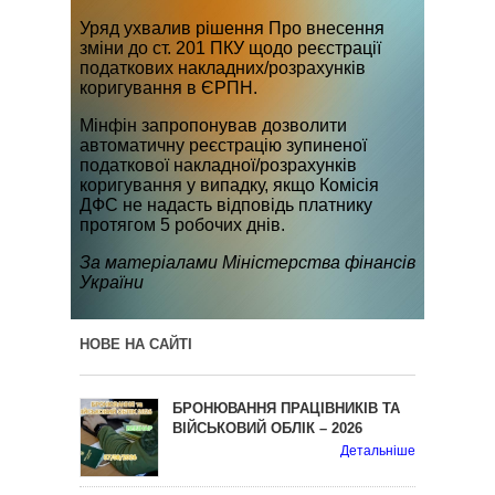
Уряд ухвалив рішення Про внесення
зміни до ст. 201 ПКУ щодо реєстрації
податкових накладних/розрахунків
коригування в ЄРПН.
Мінфін запропонував дозволити
автоматичну реєстрацію зупиненої
податкової накладної/розрахунків
коригування у випадку, якщо Комісія
ДФС не надасть відповідь платнику
протягом 5 робочих днів.
За матеріалами Міністерства фінансів
України
НОВЕ НА САЙТІ
БРОНЮВАННЯ ПРАЦІВНИКІВ ТА
ВІЙСЬКОВИЙ ОБЛІК – 2026
Детальніше