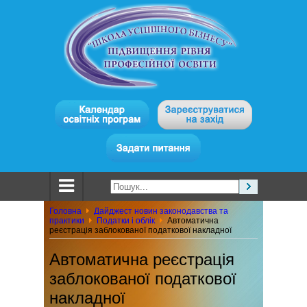
Головна
Дайджест новин законодавства та
практики
Податки і облік
Автоматична
реєстрація заблокованої податкової накладної
Автоматична реєстрація
заблокованої податкової
накладної