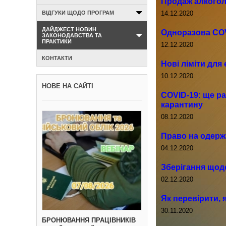
Продаж алкогол
14.12.2020
ВІДГУКИ ЩОДО ПРОГРАМ
ДАЙДЖЕСТ НОВИН
Одноразова CO
ЗАКОНОДАВСТВА ТА
ПРАКТИКИ
12.12.2020
КОНТАКТИ
Нові ліміти для
10.12.2020
НОВЕ НА САЙТІ
COVID-19: ще ра
карантину
08.12.2020
Право на одерж
04.12.2020
Зберігання щоде
02.12.2020
Як перевірити, 
30.11.2020
БРОНЮВАННЯ ПРАЦІВНИКІВ