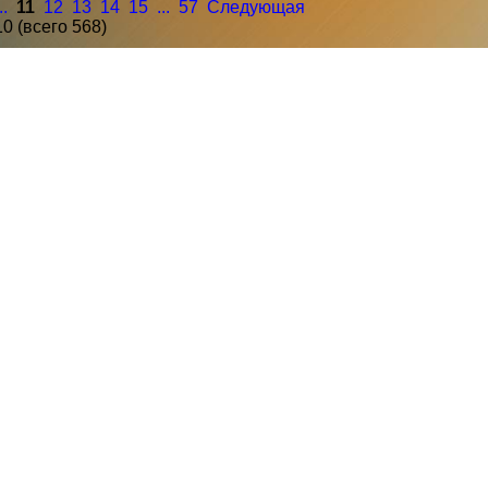
..
11
12
13
14
15
...
57
Следующая
0 (всего 568)