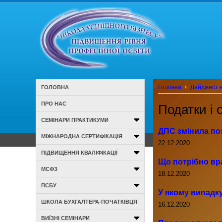
Головна
Дайджест н
ГОЛОВНА
ПРО НАС
Податки і 
СЕМІНАРИ ПРАКТИКУМИ
ДПС змінила по
МІЖНАРОДНА СЕРТИФІКАЦІЯ
22.12.2020
ПІДВИЩЕННЯ КВАЛІФІКАЦІЇ
Що потрібно вра
МСФЗ
18.12.2020
ПСБУ
У якому випадк
ШКОЛА БУХГАЛТЕРА-ПОЧАТКІВЦЯ
16.12.2020
ВИЇЗНІ СЕМІНАРИ