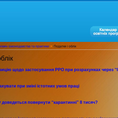
овин законодавства та практики
Податки і облік
облік
зицію щодо застосування РРО при розрахунках через “І
хувати при зміні істотних умов праці
у доведеться повернути “карантинні” 8 тисяч?