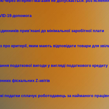
ю через інтернет-магазин не допускається: роз’ясненн
VID-19-допомога
 єдинників прив’язані до мінімальної заробітної плати
з про критерії, яким мають відповідати товари для зві
ання податкової вигоди у вигляді податкового кредиту
нних фіскальних Z-звітів
які податки сплачує роботодавець за найманого праців