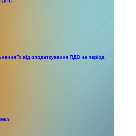
я ДПС
льнення їх від оподаткування ПДВ на період
ника