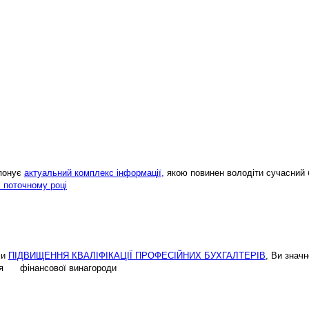
опонує
актуальний комплекс інформації,
якою повинен володіти сучасний 
і поточному році
ми
ПІДВИЩЕННЯ КВАЛІФІКАЦІЇ ПРОФЕСІЙНИХ БУХГАЛТЕРІВ
, Ви знач
ення фінансової винагороди