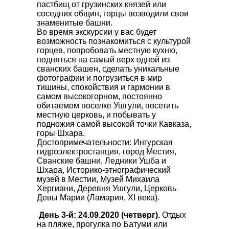
пастбищ от грузинских князей или
соседних общин, горцы возводили свои
знаменитые башни.
Во время экскурсии у вас будет
возможность познакомиться с культурой
горцев, попробовать местную кухню,
подняться на самый верх одной из
сванских башен, сделать уникальные
фотографии и погрузиться в мир
тишины, спокойствия и гармонии в
самом высокогорном, постоянно
обитаемом поселке Ушгули, посетить
местную церковь, и побывать у
подножия самой высокой точки Кавказа,
горы Шхара.
Достопримечательности: Ингурская
гидроэлектростанция, город Местия,
Сванские башни, Ледники Ушба и
Шхара, Историко-этнографический
музей в Местии, Музей Михаила
Хергиани, Деревня Ушгули, Церковь
Девы Марии (Ламария, XI века).
День 3-й: 24.09.2020 (четверг).
Отдых
на пляже, прогулка по Батуми или