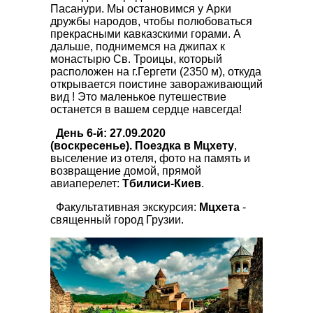
Пасанури. Мы остановимся у Арки
дружбы народов, чтобы полюбоваться
прекрасными кавказскими горами. А
дальше, поднимемся на джипах к
монастырю Св. Троицы, который
расположен на г.Гергети (2350 м), откуда
открывается поистине завораживающий
вид ! Это маленькое путешествие
останется в вашем сердце навсегда!
День 6-й: 27.09.2020
(воскресенье).
Поездка в Мцхету
,
выселение из отеля, фото на память и
возвращение домой, прямой
авиаперелет:
Тбилиси-Киев
.
Факультативная экскурсия:
Мцхета
-
священный город Грузии.