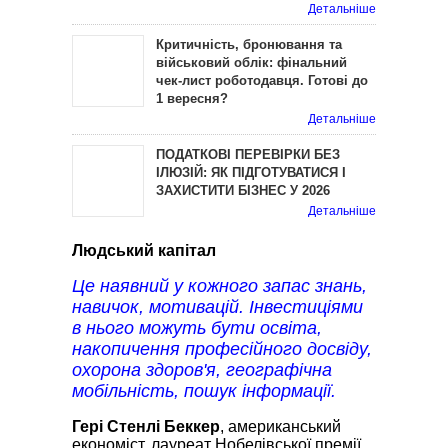
Детальніше
Критичність, бронювання та
військовий облік: фінальний
чек-лист роботодавця. Готові до
1 вересня?
Детальніше
ПОДАТКОВІ ПЕРЕВІРКИ БЕЗ
ІЛЮЗІЙ: ЯК ПІДГОТУВАТИСЯ І
ЗАХИСТИТИ БІЗНЕС У 2026
Детальніше
Людський капітал
Це наявний у кожного запас знань,
навичок, мотивацій. Інвестиціями
в нього можуть бути освіта,
накопичення професійного досвіду,
охорона здоров'я, географічна
мобільність, пошук інформації.
Гері Стенлі Беккер
, американський
економіст, лауреат Нобелівської премії