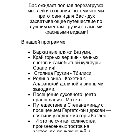
Вас ожидает полная перезагрузка
мыслей и сознания, потому что мы
приготовили для Вас - дух
захватывающее путешествие по
лучшим местам Грузии с самыми
красивыми видами!
В нашей программе:
Бархатные пляжи Батуми,
Край горных вершин - вечных
снегов и самобытной культуры -
Сванетия!
Столица Грузии - Тбилиси.
Родина вина - Кахетия с
Алазанской долиной и винными
заводами.
Посещение духовного центр
православия - Мцхеты.
Путешествие в Степанцминду с
посещением Гергетской церкови —
святыни у подножия горы Казбек.
И это не считая количества
произнесенных тостов на
застольях, приключений и