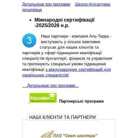
Детальніше про програми
Школа бухгалтера-
початківця
Міжнародні сертифікації
-2025/2026 н.р.
Наші партнери - компанія Аль-Терра -
виступають у кількох важливих
статусах для наших клієнтів та
партнерів у сфері підвищення кваліфікації
спеціалістів бухгалтерії, фінансів та управління
та пропонують спеціальні умови підвищення
кваліфікації
з міждународних сертифікацій для
українських спеціалістів!
Д
етальніше про програми...
Партнерські програми
НАШІ КЛІЄНТИ ТА ПАРТНЕРИ