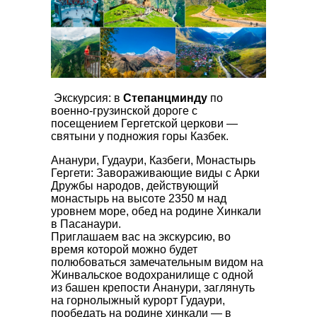
Экскурсия: в
Степанцминду
по
военно-грузинской дороге с
посещением Гергетской церкови —
святыни у подножия горы Казбек.
Ананури, Гудаури, Казбеги, Монастырь
Гергети: Завораживающие виды с Арки
Дружбы народов, действующий
монастырь на высоте 2350 м над
уровнем море, обед на родине Хинкали
в Пасанаури.
Приглашаем вас на экскурсию, во
время которой можно будет
полюбоваться замечательным видом на
Жинвальское водохранилище с одной
из башен крепости Ананури, заглянуть
на горнолыжный курорт Гудаури,
пообедать на родине хинкали — в