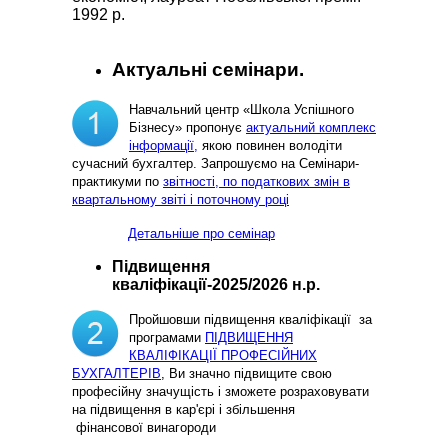
1992 р.
Актуальні семінари.
Навчальний центр «Школа Успішного
Бізнесу» пропонує
актуальний комплекс
інформації,
якою повинен володіти
сучасний бухгалтер. Запрошуємо на Семінари-
практикуми по
звітності, по податкових змін в
квартальному звіті і поточному році
Детальніше про семінар
Підвищення
кваліфікації-2025/2026 н.р.
Пройшовши підвищення кваліфікації за
програмами
ПІДВИЩЕННЯ
КВАЛІФІКАЦІЇ ПРОФЕСІЙНИХ
БУХГАЛТЕРІВ
, Ви значно підвищите свою
професійну значущість і зможете розраховувати
на підвищення в кар'єрі і збільшення
фінансової винагороди