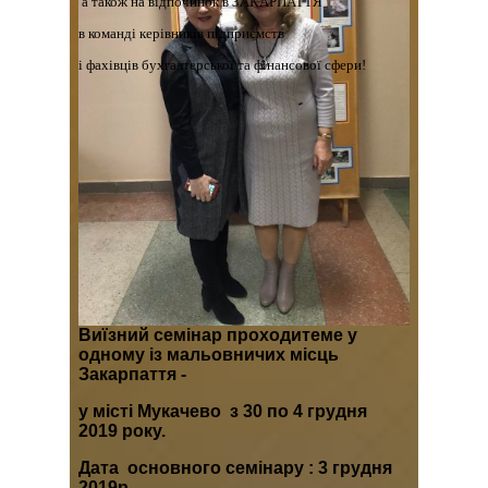
а також на відпочинок в ЗАКАРПАТТЯ
в команді керівників підприємств 
і фахівців
 бухгалтерської та фінансової сфери!
Виїзний семінар проходитеме у
одному із мальовничих місць
Закарпаття -
у місті Мукачево
з 30 по 4 грудня
2019 року.
Дата основного семінару : 3 грудня
2019р