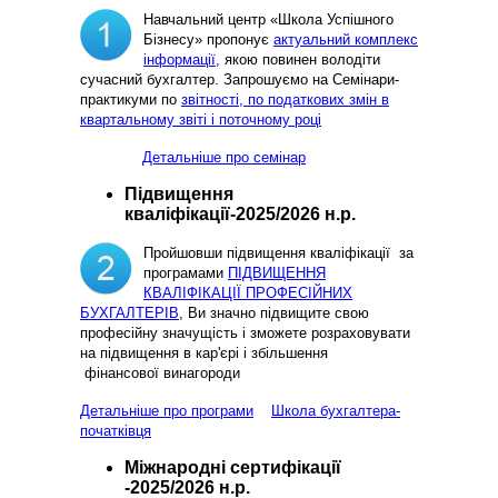
Навчальний центр «Школа Успішного
Бізнесу» пропонує
актуальний комплекс
інформації,
якою повинен володіти
сучасний бухгалтер. Запрошуємо на Семінари-
практикуми по
звітності, по податкових змін в
квартальному звіті і поточному році
Детальніше про семінар
Підвищення
кваліфікації-2025/2026 н.р.
Пройшовши підвищення кваліфікації за
програмами
ПІДВИЩЕННЯ
КВАЛІФІКАЦІЇ ПРОФЕСІЙНИХ
БУХГАЛТЕРІВ
, Ви значно підвищите свою
професійну значущість і зможете розраховувати
на підвищення в кар'єрі і збільшення
фінансової винагороди
Детальніше про програми
Школа бухгалтера-
початківця
Міжнародні сертифікації
-2025/2026 н.р.