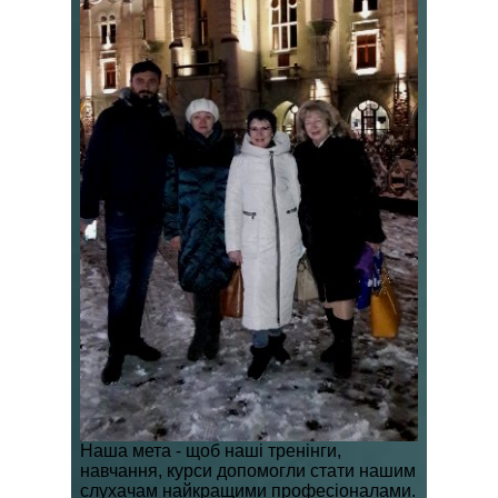
Наша мета - щоб наші тренінги,
навчання, курси
допомогли стати нашим
слухачам найкращими професіоналами.