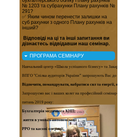
бухгалтерського обліку Плану рахунків
№ 1203 та субрахунки Плану рахунків №
291?
✅ Яким чином перенести залишки на
суб рахунки з одного Плану рахунків на
інший?
Відповіді на ці та інші запитання ви
дізнаєтесь відвідавши наш семінар.
ПРОГРАМА СЕМІНАРУ
Навчальний центр «Школа успішного бізнесу» та 
Закарпатське те
ВПГО "Спілка аудиторів України
" 
запрошують Вас до чудового За
Відпочити, помандрувати, набратися сил та енергії, які так необ
Запрошуємо вас і ваших колег на професійний семінар-практикум
питань 2019 року:
Бухгалтерія медичного КНП:
 життя в умовах автономізації ;
РРО та касові операції,