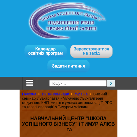
Головна
Виїзні семінари
Україна
Виїзний
семінар у Закарпаття - Мукачево :"Бухгалтерія
медичного КНП: життя в умовах автономізації"; РРО
та касові операції" з Тимуром Алієвим.
НАВЧАЛЬНИЙ ЦЕНТР "ШКОЛА
УСПІШНОГО БІЗНЕСУ" і ТИМУР АЛІЄВ
та