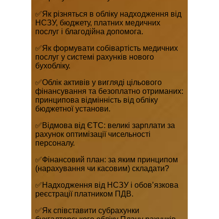
✅Як різняться в обліку надходження від
НСЗУ, бюджету, платних медичних
послуг і благодійна допомога.
✅Як формувати собівартість медичних
послуг у системі рахунків нового
бухобліку.
✅Облік активів у вигляді цільового
фінансування та безоплатно отриманих:
принципова відмінність від обліку
бюджетної установи.
✅Відмова від ЄТС: великі зарплати за
рахунок оптимізації чисельності
персоналу.
✅Фінансовий план: за яким принципом
(нарахування чи касовим) складати?
✅Надходження від НСЗУ і обов’язкова
реєстрації платником ПДВ.
✅Як співставити субрахунки