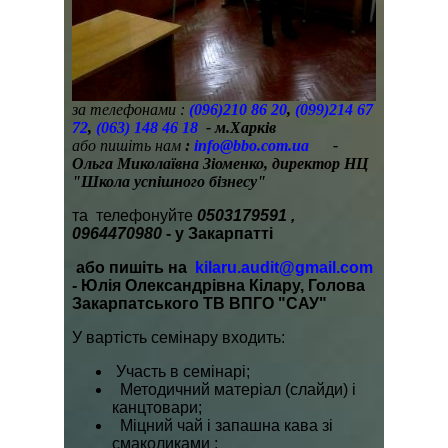
за телефонами :
(096)210 86 20
,
(099)214 67
72
,
(063) 148 46 18
- м.Харків
або
пишіть нам
:
info@bbo.com.ua
-
Ольга Миколаївна Зіоменко, директор НЦ
"Школа успішного бізнесу"
та телефонуйте
0503179591 ,
0964470980
- у Закарпатті
або пишіть на
kilaru.audit@gmail.com
- Юлія Олександрівна Кілару, Голова
Закарпатського ТВ ВПГО "САУ"
У вартість семінару входить:
Участь в семінарі;
Методичний матеріал (слайди) і
канцтовари;
Міцний чай і запашна кава зі
смаколиками ;