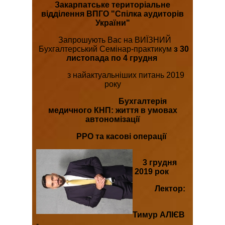
Закарпатське територіальне
відділення ВПГО "Спілка аудиторів
України"
Запрошують Вас на ВИЇЗНИЙ
Бухгалтерський Семінар-практикум
з 30
листопада по 4 грудня
з найактуальніших питань 2019
року
Бухгалтерія
медичного КНП: життя в умовах
автономізації
РРО та касові операції
3 грудня
2019 рок
Лектор:
Тимур АЛІЄВ
-