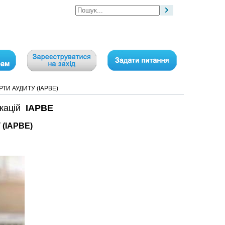
ТИ АУДИТУ (IAPBE)
ікацій
IAPBE
(IAPBE)