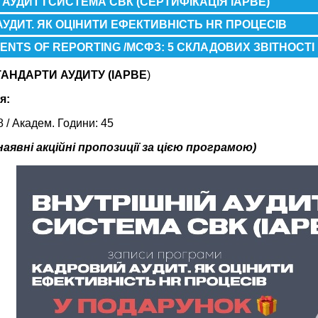
 АУДИТ І СИСТЕМА СВК (СЕРТИФІКАЦІЯ IAPBE)
УДИТ. ЯК ОЦІНИТИ ЕФЕКТИВНІСТЬ HR ПРОЦЕСІВ
MENTS OF REPORTING /МСФЗ: 5 СКЛАДОВИХ ЗВІТНОСТІ
АНДАРТИ АУДИТУ (IAPBE
)
я:
 8 / Академ. Години: 45
наявні акційні пропозиції за цією програмою)