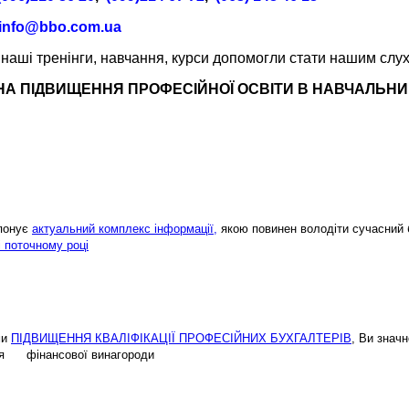
info@bbo.com.ua
 наші тренінги, навчання, курси допомогли стати нашим с
А ПІДВИЩЕННЯ ПРОФЕСІЙНОЇ ОСВІТИ В НАВЧАЛЬНИЙ
опонує
актуальний комплекс інформації,
якою повинен володіти сучасний 
і поточному році
ми
ПІДВИЩЕННЯ КВАЛІФІКАЦІЇ ПРОФЕСІЙНИХ БУХГАЛТЕРІВ
, Ви знач
ення фінансової винагороди