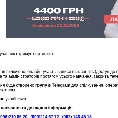
 учасник отримує сертифікат
ння включено: онлайн-участь, записи всіх занять (доступ до 
а та адміністраторів протягом усього навчання, закрита тел
ння буде створено
групу в Telegram
для спілкування, опера
лектором.
ня
:
українська
навчання та докладна інформація
(096)210 86 20
,
(099)214 67 72
,
(063) 148 46 18