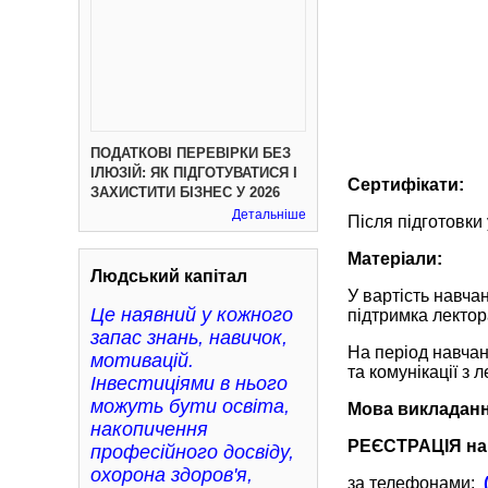
ПОДАТКОВІ ПЕРЕВІРКИ БЕЗ
ІЛЮЗІЙ: ЯК ПІДГОТУВАТИСЯ І
Сертифікати:
ЗАХИСТИТИ БІЗНЕС У 2026
Детальніше
Після підготовки
Матеріали:
Людський капітал
У вартість навча
Це наявний у кожного
підтримка лектор
запас знань, навичок,
На період навча
мотивацій.
та комунікації з 
Інвестиціями в нього
можуть бути освіта,
Мова викладан
накопичення
РЕЄСТРАЦІЯ на 
професійного досвіду,
охорона здоров'я,
за телефонами: