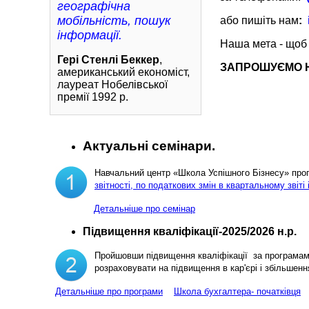
географічна
мобільність, пошук
або пишіть нам
:
інформації.
Наша мета - щоб
Гері Стенлі Беккер
,
ЗАПРОШУЄМО Н
американський економіст,
лауреат Нобелівської
премії 1992 р.
Актуальні семінари.
Навчальний центр «Школа Успішного Бізнесу» пр
звітності, по податкових змін в квартальному звіті 
Детальніше про семінар
Підвищення кваліфікації-2025/2026 н.р.
Пройшовши підвищення кваліфікації за програма
розраховувати на підвищення в кар'єрі і збільш
Детальніше про програми
Школа бухгалтера- початківця