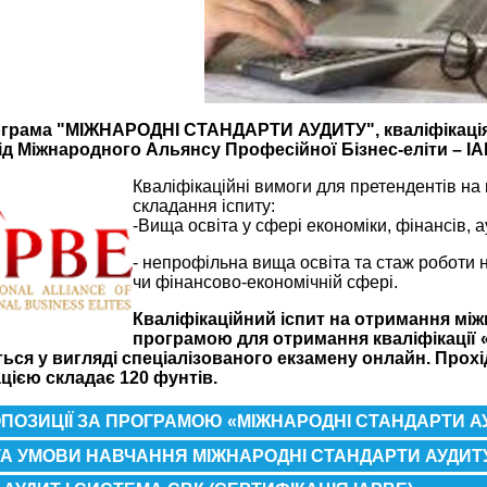
грама "
МІЖНАРОДНІ СТАНДАРТИ АУДИТУ
", кваліфікац
від Міжнародного Альянсу Професійної Бізнес-еліти – I
Кваліфікаційні вимоги для претендентів на
складання іспиту:
-Вища освіта у сфері економіки, фінансів, 
- непрофільна вища освіта та стаж роботи н
чи фінансово-економічній сфері.
Кваліфікаційний іспит на отримання мі
програмою для отримання кваліфікації «
ся у вигляді спеціалізованого екзамену онлайн. Прохід
ацією складає 120 фунтів.
ОПОЗИЦІЇ ЗА ПРОГРАМОЮ «МІЖНАРОДНІ СТАНДАРТИ А
А УМОВИ НАВЧАННЯ МІЖНАРОДНІ СТАНДАРТИ АУДИТУ 