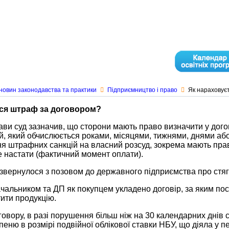
новин законодавства та практики
Підприємництво і право
Як нараховує
ся штраф за договором?
ави суд зазначив, що сторони мають право визначити у дог
, який обчислюється роками, місяцями, тижнями, днями або
 штрафних санкцій на власний розсуд, зокрема мають право
 настати (фактичний момент оплати).
 звернулося з позовом до державного підприємства про стяг
чальником та ДП як покупцем укладено договір, за яким по
ити продукцію.
говору, в разі порушення більш ніж на 30 календарних днів 
пеню в розмірі подвійної облікової ставки НБУ, що діяла у п