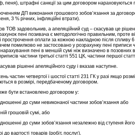
, пеня), штрафні санкції за цим договором нараховуються 
троченням ДП виконання грошового зобов’язання за договор
еня, 3 % річних, інфляційні втрати).
ов ТОВ задовольнив, а апеляційний суд – скасував це рішен
рахунок пені позивача є методологічно правильним, проте ві
 прострочення оплати за кожною накладною після спливу 6 м
ачем помилково не застосовано у розрахунку пені приписи час
нарахування пені в меншій сумі ніж визначено в позовних 
риписів частини третьої статті 551 ЦК, частини першої статт
асував рішенні апеляційного суду і вказав наступне.
ень частин четвертої і шостої статті 231 ГК у разі якщо роз
уються в розмірі, передбаченому договором.
оже бути встановлено договором у:
ідношенні до суми невиконаної частини зобов’язання або
еній грошовій сумі, або
ідношенні до суми зобов’язання незалежно від ступеня йог
і до вартості товарів (робіт, послуг).