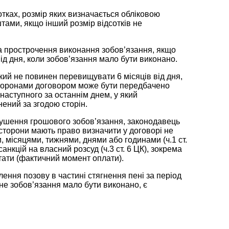
тках, розмір яких визначається обліковою
тами, якщо інший розмір відсотків не
за прострочення виконання зобов’язання, якщо
ід дня, коли зобов’язання мало бути виконано.
кий не повинен перевищувати 6 місяців від дня,
сторонами договором може бути передбачено
 наступного за останнім днем, у який
нений за згодою сторін.
рушення грошового зобов’язання, законодавець
 сторони мають право визначити у договорі не
 місяцями, тижнями, днями або годинами (ч.1 ст.
нкцій на власний розсуд (ч.3 ст. 6 ЦК), зокрема
тати (фактичний момент оплати).
лення позову в частині стягнення пені за період
не зобов’язання мало бути виконано, є