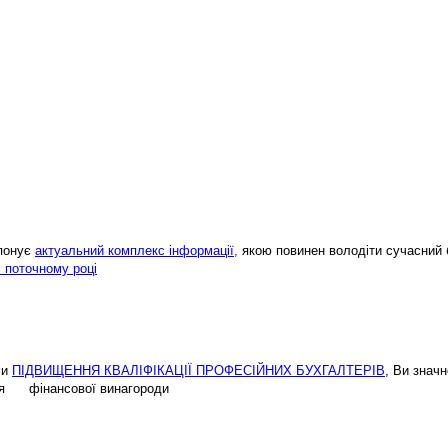
опонує
актуальний комплекс інформації,
якою повинен володіти сучасний 
і поточному році
ми
ПІДВИЩЕННЯ КВАЛІФІКАЦІЇ ПРОФЕСІЙНИХ БУХГАЛТЕРІВ
, Ви знач
ення фінансової винагороди