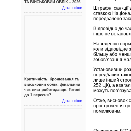
ТА ВІЙСЬКОВИЙ ОБЛІК – 2026
Штрафні санкції 
Детальніше
ставкою Націонал
передбачено зак
Відповідно до ча
інше не встановл
Наведеною нормою
коли відповідне
більшу або меншу
зобов’язання мал
Установивши роз
передбачив також
Критичність, бронювання та
лише інший строк
військовий облік: фінальний
252 ЦК), а взага
чек-лист роботодавця. Готові
можуть пов’язува
до 1 вересня?
Отже, висновок су
Детальніше
прострочення гро
помилковим.
Постанова КГС ВС