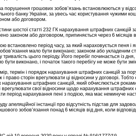
за порушення грошових зобов’язань встановлюються у відсо
ьного банку України, за увесь час користування чужими кош
оном або договором.
стини шостої статті 232 ГК нарахування штрафних санкцій 
ено законом або договором, припиняється через 6 місяців в
 встановлено період часу, за який нараховується пеня і я
 зобов’язання мало бути виконано; законом або укладеним 
 тривалість цього періоду. Його перебіг починається із дня,
о бути виконано, і початок такого перебігу не може бути змі
мір, термін і порядок нарахування штрафних санкцій за по
 і право сторін врегулювати ці відносини у договорі. Тобто
 нарахування штрафних санкцій, який обчислюється роками,
лі врегулювати свої відносини щодо нарахування штрафних са
ти період нарахування пені з подією, яка має неминуче нас
ду апеляційної інстанції про відсутність підстав для задово
шового зобов’язання понад 6 місяців від дня, коли відповід
 від 10 вересня 2020 року у справі № 916/1777/19