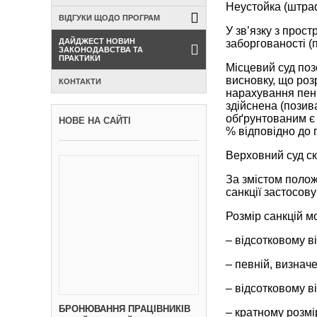
Неустойка (штраф
ВІДГУКИ ЩОДО ПРОГРАМ
У зв’язку з прос
ДАЙДЖЕСТ НОВИН
заборгованості (п
ЗАКОНОДАВСТВА ТА
ПРАКТИКИ
Місцевий суд поз
висновку, що роз
КОНТАКТИ
нарахування пені
здійснена (позив
обґрунтованим є 
НОВЕ НА САЙТІ
% відповідно до п
Верховний суд ск
За змістом полож
санкції застосов
Розмір санкцій м
– відсотковому в
– певній, визнач
– відсотковому в
БРОНЮВАННЯ ПРАЦІВНИКІВ
– кратному розмір