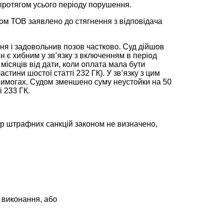
протягом усього періоду порушення.
ом ТОВ заявлено до стягнення з відповідача
ня і задовольнив позов частково. Суд дійшов
н є хибним у зв’язку з включенням в період
ісяців від дати, коли оплата мала бути
тини шостої статті 232 ГК). У зв’язку з цим
вимогах. Судом зменшено суму неустойки на 50
і 233 ГК.
мір штрафних санкцій законом не визначено,
о виконання, або