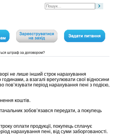
ться штраф за договором?
оворі не лише інший строк нарахування
 годинами, а взагалі врегулювати свої відносини
 пов’язувати період нарахування пені з подією,
нення коштів.
стачальник зобов’язався передати, а покупець
строку оплати продукції, покупець сплачує
еріод нарахування пені, від суми заборгованості.