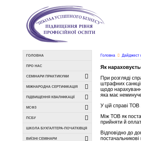
Головна
Дайджест 
ГОЛОВНА
ПРО НАС
Як нараховуєть
СЕМІНАРИ ПРАКТИКУМИ
При розгляді спр
штрафних санкцій
МІЖНАРОДНА СЕРТИФІКАЦІЯ
щодо нарахування
яка має неминуче
ПІДВИЩЕННЯ КВАЛІФІКАЦІЇ
У цій справі ТОВ
МСФЗ
Між ТОВ як поста
ПСБУ
прийняти й оплат
ШКОЛА БУХГАЛТЕРА-ПОЧАТКІВЦЯ
Відповідно до до
постачальникові 
ВИЇЗНІ СЕМІНАРИ