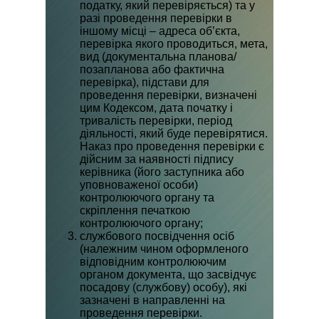
податку, який перевіряється) та у
разі проведення перевірки в
іншому місці – адреса об’єкта,
перевірка якого проводиться, мета,
вид (документальна планова/
позапланова або фактична
перевірка), підстави для
проведення перевірки, визначені
цим Кодексом, дата початку і
тривалість перевірки, період
діяльності, який буде перевірятися.
Наказ про проведення перевірки є
дійсним за наявності підпису
керівника (його заступника або
уповноваженої особи)
контролюючого органу та
скріплення печаткою
контролюючого органу;
службового посвідчення осіб
(належним чином оформленого
відповідним контролюючим
органом документа, що засвідчує
посадову (службову) особу), які
зазначені в направленні на
проведення перевірки.