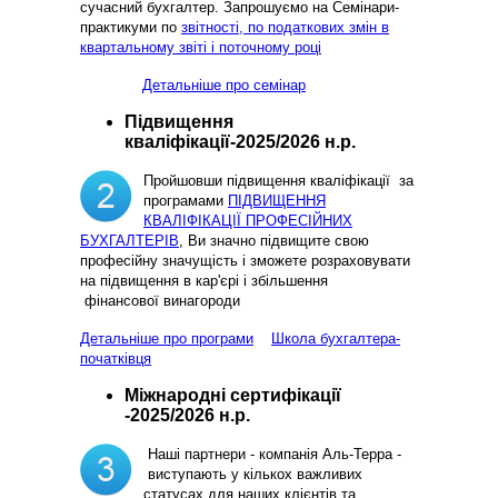
сучасний бухгалтер. Запрошуємо на Семінари-
практикуми по
звітності, по податкових змін в
квартальному звіті і поточному році
Детальніше про семінар
Підвищення
кваліфікації-2025/2026 н.р.
Пройшовши підвищення кваліфікації за
програмами
ПІДВИЩЕННЯ
КВАЛІФІКАЦІЇ ПРОФЕСІЙНИХ
БУХГАЛТЕРІВ
, Ви значно підвищите свою
професійну значущість і зможете розраховувати
на підвищення в кар'єрі і збільшення
фінансової винагороди
Детальніше про програми
Школа бухгалтера-
початківця
Міжнародні сертифікації
-2025/2026 н.р.
Наші партнери - компанія Аль-Терра -
виступають у кількох важливих
статусах для наших клієнтів та