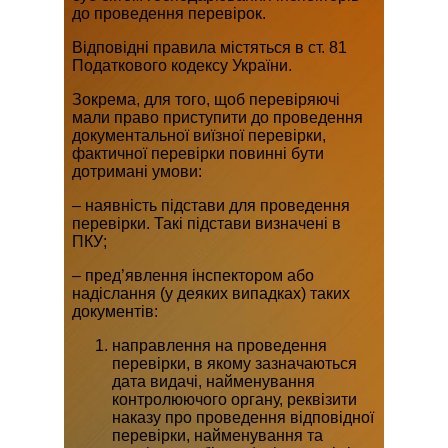
до проведення перевірок.
Відповідні правила містяться в ст. 81
Податкового кодексу України.
Зокрема, для того, щоб перевіряючі
мали право приступити до проведення
документальної виїзної перевірки,
фактичної перевірки повинні бути
дотримані умови:
– наявність підстави для проведення
перевірки. Такі підстави визначені в
ПКУ;
– пред’явлення інспектором або
надіслання (у деяких випадках) таких
документів:
направлення на проведення
перевірки, в якому зазначаються
дата видачі, найменування
контролюючого органу, реквізити
наказу про проведення відповідної
перевірки, найменування та