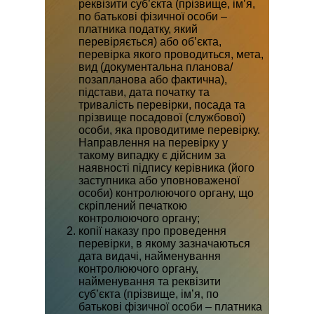
реквізити суб’єкта (прізвище, ім’я,
по батькові фізичної особи –
платника податку, який
перевіряється) або об’єкта,
перевірка якого проводиться, мета,
вид (документальна планова/
позапланова або фактична),
підстави, дата початку та
тривалість перевірки, посада та
прізвище посадової (службової)
особи, яка проводитиме перевірку.
Направлення на перевірку у
такому випадку є дійсним за
наявності підпису керівника (його
заступника або уповноваженої
особи) контролюючого органу, що
скріплений печаткою
контролюючого органу;
копії наказу про проведення
перевірки, в якому зазначаються
дата видачі, найменування
контролюючого органу,
найменування та реквізити
суб’єкта (прізвище, ім’я, по
батькові фізичної особи – платника