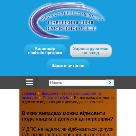
Головна
Дайджест новин законодавства та
практики
Податки і облік
В яких випадках можна
відмовити податківцям в допуску до перевірки?
В яких випадках можна відмовити
податківцям в допуску до перевірки?
У ДПС нагадали, як відбувається допуск
суб’єктом господарювання інспекторів