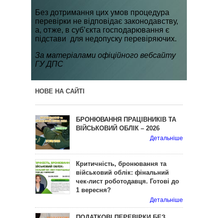
Без дотримання цих умов процедура
перевірки не відповідає законодавству,
а, отже, в суб’єкта господарювання є
підстави для недопуску перевіряючих.
За матеріалами офіційного вебсайту
ГУ ДПС
НОВЕ НА САЙТІ
БРОНЮВАННЯ ПРАЦІВНИКІВ ТА
ВІЙСЬКОВИЙ ОБЛІК – 2026
Детальніше
Критичність, бронювання та
військовий облік: фінальний
чек-лист роботодавця. Готові до
1 вересня?
Детальніше
ПОДАТКОВІ ПЕРЕВІРКИ БЕЗ