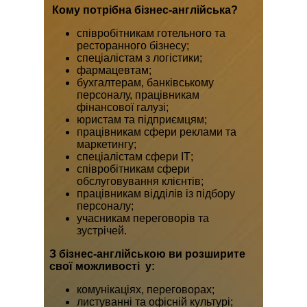
Кому потрібна бізнес-англійська?
співробітникам готельного та
ресторанного бізнесу;
спеціалістам з логістики;
фармацевтам;
бухгалтерам, банківському
персоналу, працівникам
фінансової галузі;
юристам та підприємцям;
працівникам сфери реклами та
маркетингу;
спеціалістам сфери ІТ;
співробітникам сфери
обслуговування клієнтів;
працівникам відділів із підбору
персоналу;
учасникам переговорів та
зустрічей.
З бізнес-англійською ви розширите
свої можливості у:
комунікаціях, переговорах;
листуванні та офісній культурі;