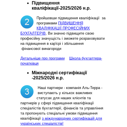
Підвищення
кваліфікації-2025/2026 н.р.
Пройшовши підвищення кваліфікації за
програмами
ПІДВИЩЕННЯ
КВАЛІФІКАЦІЇ ПРОФЕСІЙНИХ
БУХГАЛТЕРІВ
, Ви значно підвищите свою
професійну значущість і зможете розраховувати
на підвищення в кар'єрі і збільшення
фінансової винагороди
Детальніше про програми
Школа бухгалтера-
початківця
Міжнародні сертифікації
-2025/2026 н.р.
Наші партнери - компанія Аль-Терра -
виступають у кількох важливих
статусах для наших клієнтів та
партнерів у сфері підвищення кваліфікації
спеціалістів бухгалтерії, фінансів та управління
та пропонують спеціальні умови підвищення
кваліфікації
з міждународних сертифікацій для
українських спеціалістів!