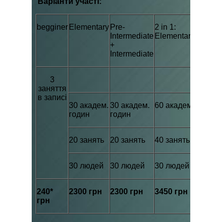
Варіанти участі:
begginer
Elementary
Pre-
2 in 1:
Intermediate
Elementary+Interm
+
Intermediate
3
заняття
в записі
30 академ.
30 академ.
60 академ.годин
годин
годин
20 занять
20 занять
40 занять
30 людей
30 людей
30 людей
240*
2300 грн
2300 грн
3450 грн
грн