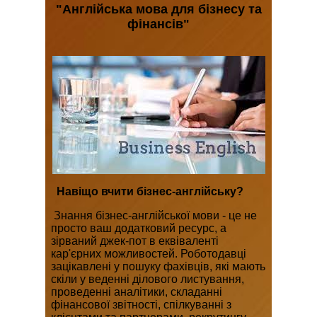
"Англійська мова для бізнесу та
фінансів"
Навіщо вчити бізнес-англійську?
Знання бізнес-англійської мови - це не
просто ваш додатковий ресурс, а
зірваний джек-пот в еквіваленті
кар'єрних можливостей. Роботодавці
зацікавлені у пошуку фахівців, які мають
скіли у веденні ділового листування,
проведенні аналітики, складанні
фінансової звітності, спілкуванні з