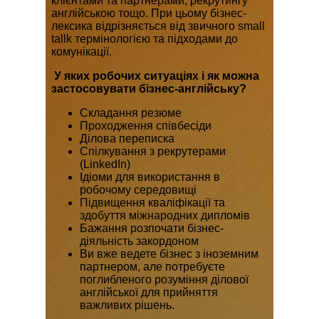
клієнтами та партнерами, рекрутингу
англійською тощо. При цьому бізнес-
лексика відрізняється від звичного small
tallk термінологією та підходами до
комунікації.
У яких робочих ситуаціях і як можна
застосовувати бізнес-англійську?
Складання резюме
Проходження співбесіди
Ділова переписка
Спілкування з рекрутерами
(LinkedIn)
Ідіоми для використання в
робочому середовищі
Підвищення кваліфікації та
здобуття міжнародних дипломів
Бажання розпочати бізнес-
діяльність закордоном
Ви вже ведете бізнес з іноземним
партнером, але потребуєте
поглибленого розуміння ділової
англійської для прийняття
важливих рішень.