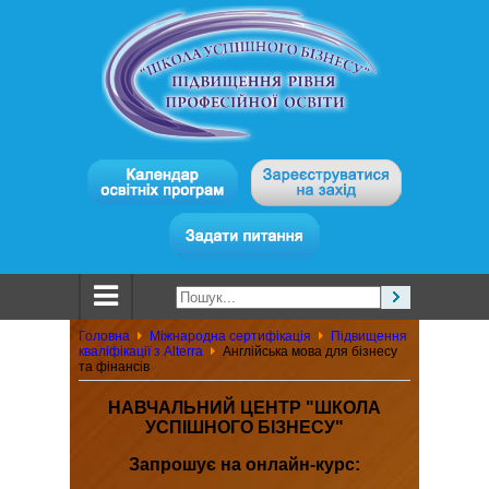
Головна
Міжнародна сертифікація
Підвищення
кваліфікації з Alterra
Англійська мова для бізнесу
та фінансів
НАВЧАЛЬНИЙ ЦЕНТР "ШКОЛА
УСПІШНОГО БІЗНЕСУ"
Запрошує на онлайн-курс: