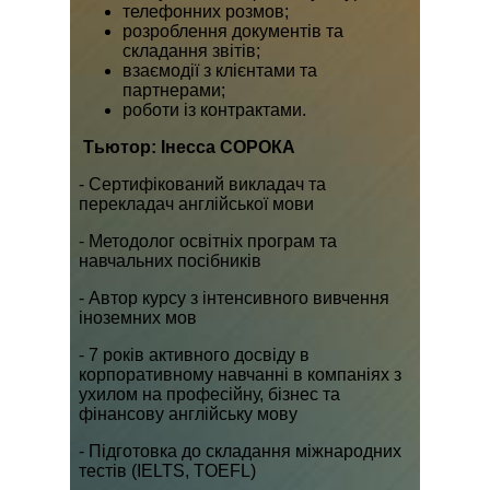
телефонних розмов;
розроблення документів та
складання звітів;
взаємодії з клієнтами та
партнерами;
роботи із контрактами.
Тьютор:
Інесса СОРОКА
- Сертифікований викладач та
перекладач англійської мови
- Методолог освітніх програм та
навчальних посібників
- Автор курсу з інтенсивного вивчення
іноземних мов
- 7 років активного досвіду в
корпоративному навчанні в компаніях з
ухилом на професійну, бізнес та
фінансову англійську мову
- Підготовка до складання міжнародних
тестів (IELTS, TOEFL)