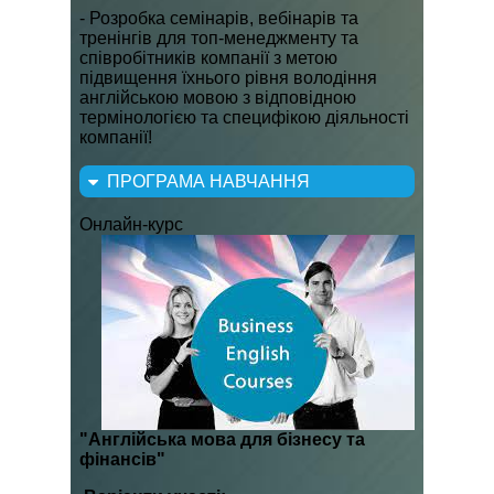
- Розробка семінарів, вебінарів та
тренінгів для топ-менеджменту та
співробітників компанії з метою
підвищення їхнього рівня володіння
англійською мовою з відповідною
термінологією та специфікою діяльності
компанії!
ПРОГРАМА НАВЧАННЯ
Онлайн-курс
"Англійська мова для бізнесу та
фінансів"