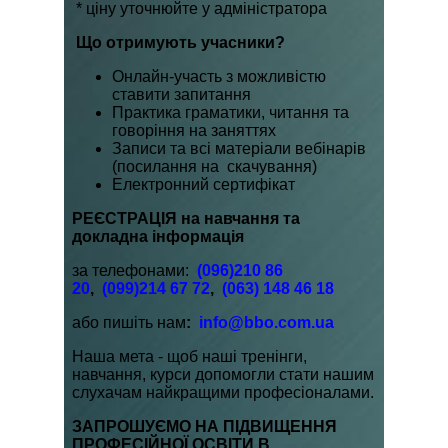
* ціну уточнюйте у адміністратора
Що отримують учасники?
Онлайн-участь з можливістю
ставити запитання
Практика граматики, читання та
говоріння на заняттях
Записи та всі матеріали вебінарів
(посилання на скачування)
Електронний сертифікат
РЕЄСТРАЦІЯ на навчання та
докладна інформація
за телефонами:
(096)210 86
20
,
(099)214 67 72
,
(063) 148 46 18
або пишіть нам
:
info@bbo.com.ua
Наша мета - щоб наші тренінги,
навчання, курси допомогли стати нашим
слухачам найкращими професіоналами.
ЗАПРОШУЄМО НА ПІДВИЩЕННЯ
ПРОФЕСІЙНОЇ ОСВІТИ В