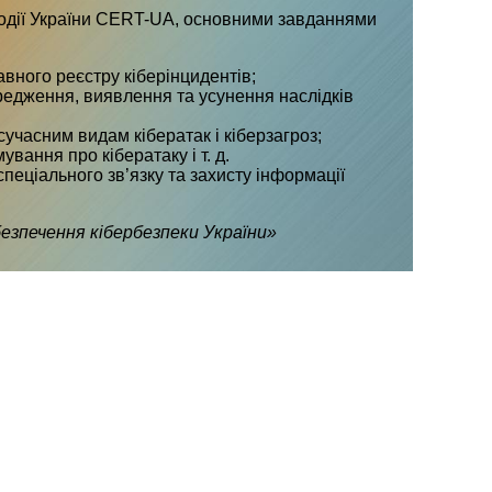
події України CERT-UA, основними завданнями
вного реєстру кіберінцидентів;
редження, виявлення та усунення наслідків
сучасним видам кібератак і кіберзагроз;
ання про кібератаку і т. д.
ціального зв’язку та захисту інформації
безпечення кібербезпеки України»