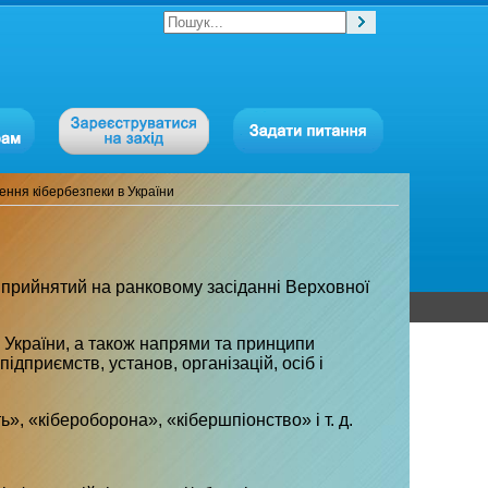
ння кібербезпеки в України
 прийнятий на ранковому засіданні Верховної
 України, а також напрями та принципи
дприємств, установ, організацій, осіб і
», «кібероборона», «кібершпіонство» і т. д.