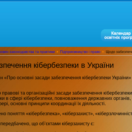
овин законодавства та практики
Підприємництво і право
Щодо забезпече
печення кібербезпеки в України
н «Про основні засади забезпечення кібербезпеки України»
правові та організаційні засади забезпечення кібербезпеки
ки в сфері кібербезпеки, повноваження державних органів, пі
ері, основні принципи координації їх діяльності.
но поняття «кібербезпека», «кіберзахист», «кіберзлочинність
передбачено, що об’єктами кіберзахисту є: