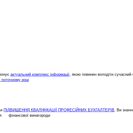
опонує
актуальний комплекс інформації,
якою повинен володіти сучасний 
і поточному році
ми
ПІДВИЩЕННЯ КВАЛІФІКАЦІЇ ПРОФЕСІЙНИХ БУХГАЛТЕРІВ
, Ви знач
ення фінансової винагороди