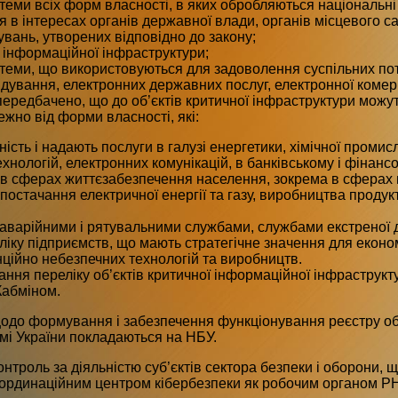
стеми всіх форм власності, в яких обробляються національні 
 в інтересах органів державної влади, органів місцевого 
вань, утворених відповідно до закону;
ї інформаційної інфраструктури;
стеми, що використовуються для задоволення суспільних пот
дування, електронних державних послуг, електронної комерц
ередбачено, що до об’єктів критичної інфраструктури можут
ежно від форми власності, які:
ість і надають послуги в галузі енергетики, хімічної промис
ехнологій, електронних комунікацій, в банківському і фінанс
 в сферах життєзабезпечення населення, зокрема в сферах 
постачання електричної енергії та газу, виробництва продук
 аварійними і рятувальними службами, службами екстреної
ліку підприємств, що мають стратегічне значення для економ
нційно небезпечних технологій та виробництв.
ня переліку об’єктів критичної інформаційної інфраструкт
Кабміном.
до формування і забезпечення функціонування реєстру об’є
емі України покладаються на НБУ.
онтроль за діяльністю суб’єктів сектора безпеки і оборони, 
ординаційним центром кібербезпеки як робочим органом Р