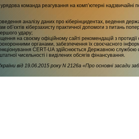
 урядова команда реагування на комп’ютерні надзвичайні 
оведення аналізу даних про кіберінцидентах, ведення держа
м об’єктів кіберзахисту практичної допомоги з питань попе
першого удару;
міщення на своєму офіційному сайті рекомендацій з протидії 
оохоронними органами, забезпечення їх своєчасного інформув
нкціонування CERT-UA здійснюється Державною службою спе
штатної чисельності і виділених обсягів фінансування.
раїни від 19.06.2015 року N 2126а «Про основні засади за