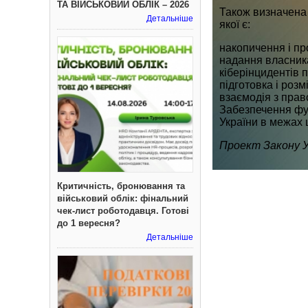
ТА ВІЙСЬКОВИЙ ОБЛІК – 2026
Також визначена
Детальніше
якої є:
накопичення і пр
надання власника
кіберінцидентів 
підготовка і роз
взаємодія з прав
Забезпечення фу
України в межах 
Проект Закону Ук
Критичність, бронювання та
військовий облік: фінальний
чек-лист роботодавця. Готові
до 1 вересня?
Детальніше