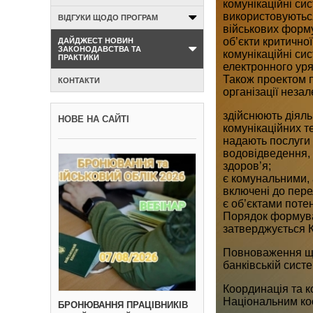
комунікаційні си
використовуються
ВІДГУКИ ЩОДО ПРОГРАМ
військових форму
об’єкти критично
ДАЙДЖЕСТ НОВИН
ЗАКОНОДАВСТВА ТА
комунікаційні си
ПРАКТИКИ
електронного уря
Також проектом п
КОНТАКТИ
організації незал
здійснюють діяльн
НОВЕ НА САЙТІ
комунікаційних т
надають послуги
водовідведення, 
здоров’я;
є комунальними,
включені до пере
є об’єктами поте
Порядок формуван
затверджується 
Повноваження що
банківській сист
Координація та к
Національним ко
БРОНЮВАННЯ ПРАЦІВНИКІВ