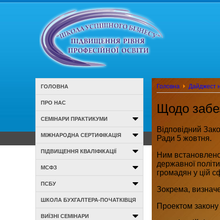
Головна
Дайджест н
ГОЛОВНА
ПРО НАС
Щодо забез
СЕМІНАРИ ПРАКТИКУМИ
Відповідний Зако
МІЖНАРОДНА СЕРТИФІКАЦІЯ
Ради 5 жовтня.
ПІДВИЩЕННЯ КВАЛІФІКАЦІЇ
Ним встановлено 
державної політи
МСФЗ
громадян у цій сф
ПСБУ
Зокрема, визначе
ШКОЛА БУХГАЛТЕРА-ПОЧАТКІВЦЯ
Проектом закону 
ВИЇЗНІ СЕМІНАРИ