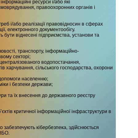
інформаційні ресурси і/або які
самоврядування, правоохоронних органів і
реб і/або реалізації правовідносин в сферах
ії, електронного документообігу.
ь бути віднесені підприємства, установи та
ловості, транспорту, інформаційно-
овому секторі;
централізованого водопостачання,
тів харчування, сільського господарства, охорони
 допомоги населенню;
іки і безпеки держави;
ури та їх внесення до державного реєстру
ктів критичної інформаційної інфраструктури в
що забезпечують кібербезпека, здійснюється
НБО.