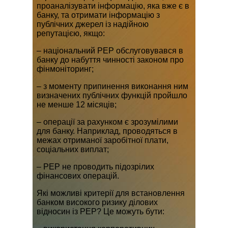
проаналізувати інформацію, яка вже є в
банку, та отримати інформацію з
публічних джерел із надійною
репутацією, якщо:
– національний PEP обслуговувався в
банку до набуття чинності законом про
фінмоніторинг;
– з моменту припинення виконання ним
визначених публічних функцій пройшло
не менше 12 місяців;
– операції за рахунком є зрозумілими
для банку. Наприклад, проводяться в
межах отриманої заробітної плати,
соціальних виплат;
– PEP не проводить підозрілих
фінансових операцій.
Які можливі критерії для встановлення
банком високого ризику ділових
відносин із PEP? Це можуть бути: