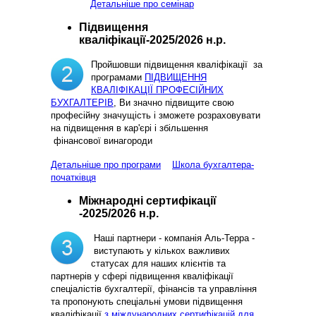
Детальніше про семінар
Підвищення
кваліфікації-2025/2026 н.р.
Пройшовши підвищення кваліфікації за
програмами
ПІДВИЩЕННЯ
КВАЛІФІКАЦІЇ ПРОФЕСІЙНИХ
БУХГАЛТЕРІВ
, Ви значно підвищите свою
професійну значущість і зможете розраховувати
на підвищення в кар'єрі і збільшення
фінансової винагороди
Детальніше про програми
Школа бухгалтера-
початківця
Міжнародні сертифікації
-2025/2026 н.р.
Наші партнери - компанія Аль-Терра -
виступають у кількох важливих
статусах для наших клієнтів та
партнерів у сфері підвищення кваліфікації
спеціалістів бухгалтерії, фінансів та управління
та пропонують спеціальні умови підвищення
кваліфікації
з міждународних сертифікацій для