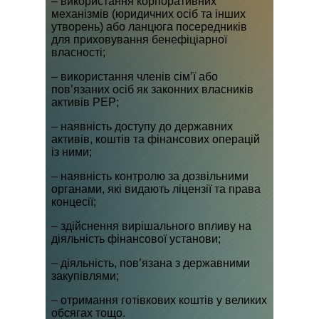
– використання корпоративних
механізмів (юридичних осіб та інших
утворень) або ланцюга посередників
для приховування бенефіціарної
власності;
– використання членів сім’ї або
пов’язаних осіб як законних власників
активів PEP;
– наявність доступу до державних
активів, коштів та фінансових операцій
із ними;
– наявність контролю за дозвільними
органами, які видають ліцензії та права
концесії;
– здійснення вирішального впливу на
діяльність фінансової установи;
– діяльність, пов’язана з державними
закупівлями;
– отримання готівкових коштів у великих
обсягах тощо.