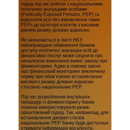
підхід під час роботи з національними
політично значущими особами
(Politically Exposed Persons, PEP) та
відносити усіх без виключення таких
PEPs до категорії клієнтів з високим
рівнем ризику ділових відносин.
Як зазначається в листі НБУ,
невиправдане обмеження банком
доступу політично значущих осіб до
фінансових послуг може свідчити про
неналежне виконання вимог закону про
фінмоніторинг. Адже в новому законі
про фінансовий моніторинг виключено
норму про обов’язкове встановлення
високого ризику ділових відносин
стосовно національних PEP.
Під час розроблення внутрішніх
процедур із фінмоніторингу банки
повинні використовувати ризик-
орієнтований підхід. Так, наприклад, для
встановлення джерел статків
національних PEP банку буде достатньо
отримати інформацію від клієнта,