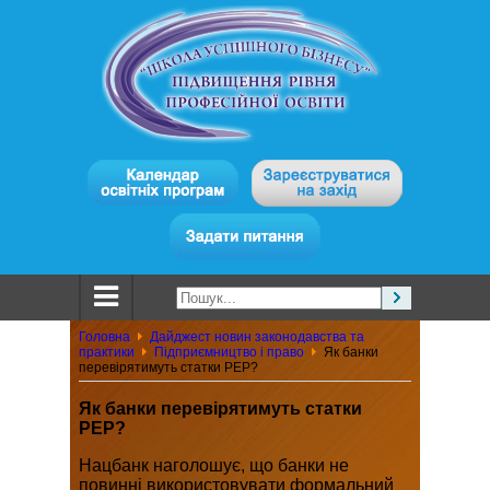
Головна
Дайджест новин законодавства та
практики
Підприємництво і право
Як банки
перевірятимуть статки РЕР?
Як банки перевірятимуть статки
РЕР?
Нацбанк наголошує, що банки не
повинні використовувати формальний